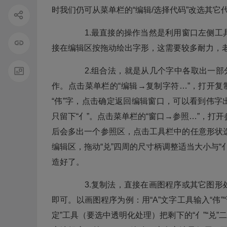
时我们仍可从菜单栏的“编辑/选择代码”改选其它
1.最直接的操作当然是利用窗口左侧工
接在编辑区按拖动绘出字形，这需要较多耐力，
2.组合法，就是从几个字中各取出一部分
作。点击菜单栏的“编辑→复制字符…”，打开复
“伟”字，点击确定返回编辑窗口，可以看到伟字出
只留下“亻”。点击菜单栏的“窗口→参照…”，打
后会多出一个参照区，点击工具栏中的任意形状选
编辑区，拖动“兑”四周的尺寸柄调整适当大小与“
造好了。
3.复制法，直接在画图程序或其它图形
即可。以画图程序为例：用“A”文字工具输入“伟
定”工具（要选中透明化处理）把剩下的“亻”“兑”