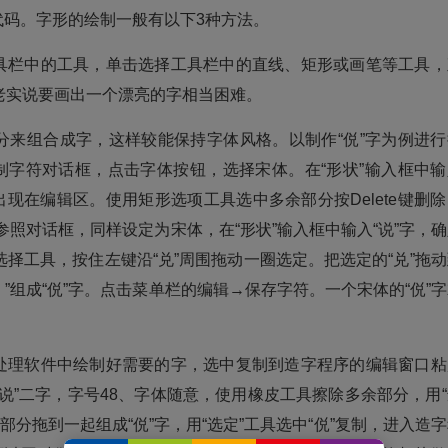
代码。字形的绘制一般有以下3种方法。
具栏中的工具，单击选择工具栏中的直线、矩形或画笔等工具，
老实说要画出一个漂亮的字相当困难。
来组合成字，这样较能保持字体风格。以制作“侻”字为例进行
制字符对话框，点击字体按钮，选择宋体。在“形状”输入框中输
现在编辑区。使用矩形选项工具选中多余部分按Delete键删除
开参照对话框，同样设定为宋体，在“形状”输入框中输入“说”字，
择工具，按住左键沿“兑”周围拖动一圈选定。把选定的“兑”拖动
亻”组成“侻”字。点击菜单栏的编辑→保存字符。一个宋体的“侻”
处理软件中绘制好需要的字，选中复制到造字程序的编辑窗口粘
”“说”二字，字号48、字体随意，使用橡皮工具擦除多余部分，用
二部分拖到一起组成“侻”字，用“选定”工具选中“侻”复制，进入造