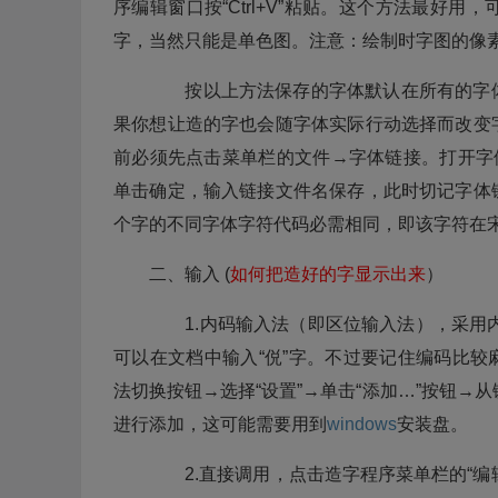
序编辑窗口按“Ctrl+V”粘贴。这个方法最好
字，当然只能是单色图。注意：绘制时字图的像素
按以上方法保存的字体默认在所有的字体
果你想让造的字也会随字体实际行动选择而改变
前必须先点击菜单栏的文件→字体链接。打开字
单击确定，输入链接文件名保存，此时切记字体
个字的不同字体字符代码必需相同，即该字符在宋
二、输入 (
如何把造好的字显示出来
）
1.内码输入法（即区位输入法），采用内
可以在文档中输入“侻”字。不过要记住编码比
法切换按钮→选择“设置”→单击“添加…”按钮→
进行添加，这可能需要用到
windows
安装盘。
2.直接调用，点击造字程序菜单栏的“编辑→