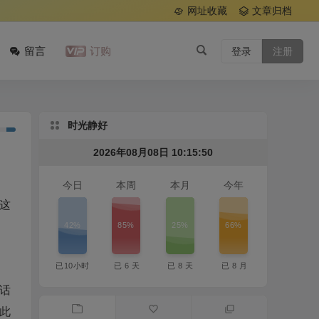
网址收藏
文章归档
留言
订购
登录
注册
时光静好
2026年08月08日 10:15:51
今日
本周
本月
今年
这
42%
85%
25%
66%
。
已
10
小时
已
6
天
已
8
天
已
8
月
话
此