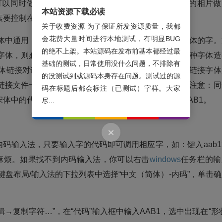
用，可以同时做好几个字，甚至可以把你喜欢的图形或自己的相片做
本站资源下载必读
要控制在64×64以内，而且背景色一定要纯白色。
关于收费资源 为了保证所发资源质量，我都
会花费大量时间进行本地测试，有明显BUG
中通用，不管你选择什么字体都只会显示我们做的宋体的字。
的绝不上架。本站源码在发布前基本都经过最
字体，则必须为需要的每一种字体造一个字。在为每一种字体造
基础的测试，日常使用没什么问题，不排除有
体链接对话框，选中“与所选择的字体链接”，选中相应链接字体
的没测试到或源码本身存在问题。测试过的源
链接文件一定要保存在非系统分区，如D:造字目录下。注意：同
码在标题后都会标注（已测试）字样。大家
体中的代码为AAB1那么它在楷体中的代码也必需是AAB1。
尽...
码输入法，只要输入字的代码即可调用相应字，如：键入aab1
较麻烦。如果找不到内码输入法，你可以右击
windows
任务栏的输
从键盘布局/输入法的下拉列表中选择“中文（简体）-内码”，单击
复制字符…”，在“代码”输入框中输入AAB1，选中出现在“形