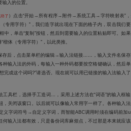
需要输入的位置。
）点击“开始→所有程序→附件→系统工具→字符映射表”，
成功了
体（专用字符）”，我们造字就出现在下面的格子内，双击我们要
入框中，单击“复制”按钮，然后到需要输入的位置粘贴即可。如果
“楷体（专用字符）”，以此类推。
保存后，点击菜单栏的编辑→输入法链接……，输入文件名保存
入各种输入法的外码，每输入一种外码都要按空格键确认，然后单
想完成这个词吗?”请选否。现在就可以用已链接的输入法输入了
工具栏，选择手工造词…，采用上述方法在“词语”的输入框输
”按钮，关闭该窗口。以后就可以像输入常用字一样了。各种输入法
定义字词符号→自定义字词，而智能ABC调用时须在编码前加u
任何输入法都有效，只是备份词库麻烦点，不过那是本来就应该