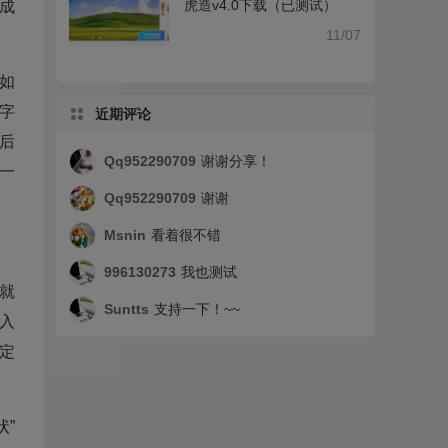
虎造v4.0下载（已测试）
成
11/07
如
字
近期评论
后
Qq952290709
谢谢分享！
一
Qq952290709
谢谢
Msnin
看着很不错
996130273
我也测试
就
Suntts
支持一下！~~
入
确定
状”