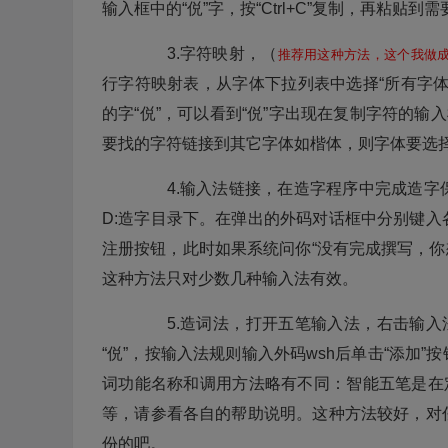
输入框中的“侻”字，按“Ctrl+C”复制，再粘贴到
3.字符映射，（
推荐用这种方法，这个我做
行字符映射表，从字体下拉列表中选择“所有字
的字“侻”，可以看到“侻”字出现在复制字符的输
要找的字符链接到其它字体如楷体，则字体要选择
4.输入法链接，在造字程序中完成造字
D:造字目录下。在弹出的外码对话框中分别键
注册按钮，此时如果系统问你“没有完成撰写，你
这种方法只对少数几种输入法有效。
5.造词法，打开五笔输入法，右击输入法
“侻”，按输入法规则输入外码wsh后单击“添加
词功能名称和调用方法略有不同：智能五笔是在
等，请参看各自的帮助说明。这种方法较好，对
份的吧。