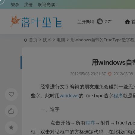
登录
注册
欢迎光临！
兰开斯特
27°
首页
技术
电脑
用windows自带的TrueType造字
用windows
2012/05/08 23:21:37
2012/05/08
经常进行文字编辑的朋友难免会碰到一些无
些字。此时用
windows
的TrueType造字
程序
就是
一、造字
点击开始→所有
程序
→附件→TrueTyp
框，双击对话框中的方格选定代码，在此我们就双