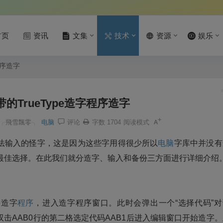
首页
资讯
文集
技术
资源
娱乐
程序造字
自带的TrueType造字程序造字
╭飛雪飄零╮
电脑
评论
字数 1704
阅读模式
法输入的怪字，这是因为这些字用得很少所以
电脑
字库中并没有
最佳选择。在此我们就分造字、输入和备份三方面进行详细介绍
e造字
程序
，进入造字程序窗口。此时会弹出一个“选择代码”对
击AAB0行的第二格选定代码AAB1后进入编辑窗口开始造字。