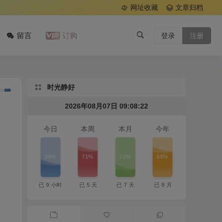
网址收藏
文章归档
留言
订购
登录
注册
时光静好
2026年08月07日 09:08:23
今日
本周
本月
今年
38%
71%
22%
66%
已
9
小时
已
5
天
已
7
天
已
8
月