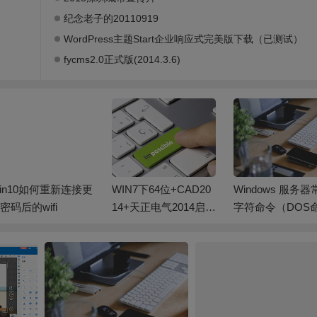
纪念老子的20110919
WordPress主题Start企业响应式完美版下载（已测试）
fycms2.0正式版(2014.3.6)
WIN7下64位+CAD20
Windows 服务器常见
启动WZC服务 
14+天正电气2014启动
字符命令（DOS命
线网络无法连
时出现error提示解决
令）
问题
办法