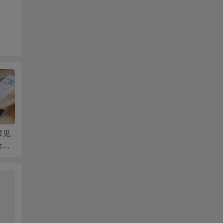
解决无
怎样把旧硬盘的内容
Win8安装方法以及安
wi
接故障
全部克隆到新硬盘
装教程大全（含双系
带的
统等）