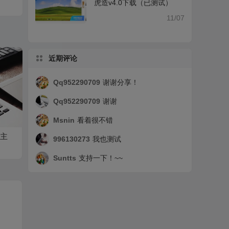
虎造v4.0下载（已测试）
11/07
近期评论
Qq952290709
谢谢分享！
Qq952290709
谢谢
Msnin
看着很不错
主
996130273
我也测试
Suntts
支持一下！~~