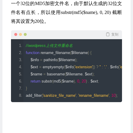
一个32位的MD5加密文件名，由于默认生成的32位文
件名有点长，所以使用substr(md5($name), 0, 20) 截断
将其设置为20位。
复制
//wordpress上传文件重命名
function
 rename_filename
(
$filename
)
{
    $info 
=
 pathinfo
(
$filename
);
    $ext 
=
 emptyempty
(
$info
[
'extension'
])
?
''
:
'.'
.
 $info
[
'extensi
    $name 
=
 basename
(
$filename
,
 $ext
);
return
 substr
(
md5
(
$name
),
0
,
20
)
.
 $ext
;
}
add_filter
(
'sanitize_file_name'
,
'rename_filename'
,
10
);