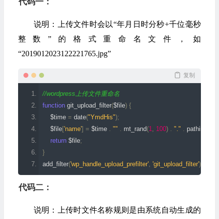
代码一：
说明：上传文件时会以“年月日时分秒+千位毫秒
整数”的格式重命名文件，如
“2019012023122221765.jpg”
复制
//
wordpress
上传文件重命名
function
 git_upload_filter
(
$file
)
{
    $time 
=
 date
(
"YmdHis"
);
    $file
[
'name'
]
=
 $time 
.
""
.
 mt_rand
(
1
,
100
)
.
"."
.
 pathinfo
(
$fi
return
 $file
;
}
add_filter
(
'wp_handle_upload_prefilter'
,
'git_upload_filter'
);
代码二：
说明：上传时文件名称规则是由系统自动生成的