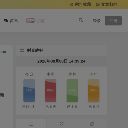
网址收藏
文章归档
留言
订购
登录
注册
时光静好
2026年08月08日 14:39:25
今日
本周
本月
今年
61%
85%
25%
66%
新
已
14
小时
已
6
天
已
8
天
已
8
月