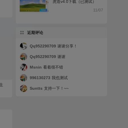
虎造v4.0下载（已测试）
11/07
近期评论
Qq952290709
谢谢分享！
Qq952290709
谢谢
Msnin
看着很不错
996130273
我也测试
生
Suntts
支持一下！~~