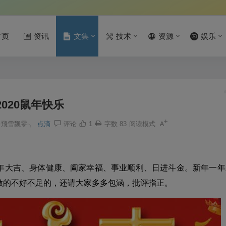
首页
资讯
文集
技术
资源
娱乐
2020鼠年快乐
╭飛雪飄零╮
点滴
评论
1
字数 83
阅读模式
年大吉、身体健康、阖家幸福、事业顺利、日进斗金。新年一年
做的不好不足的，还请大家多多包涵，批评指正。