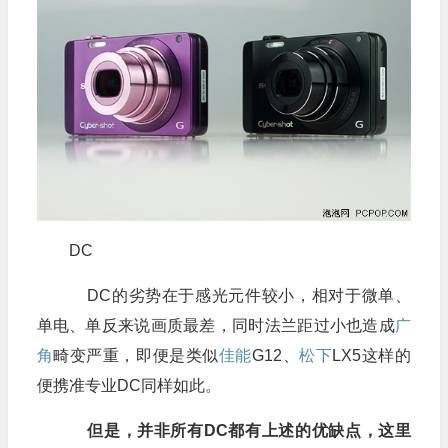
DC
DC的劣势在于感光元件较小，相对于微单、
单电、单反来说画质最差，同时法兰距过小也造成
广
角
畸变严重，即便是类似
佳能
G12、
松下
LX5这样的
便携准专业DC同样如此。
但是，并非所有DC都有上述的优缺点，这里