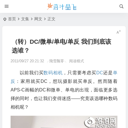
首页
文集
网文
正文
（转）DC/微单/单电/单反 我们到底该
选谁？
2011/09/27 20:21:32
╭飛雪飄零╮
阅读模式
以前我们买
数码相机
，只需要考虑买
DC
还是
单
反
：家用就买DC，想玩摄影就买单反。然而随着
APS-C画幅的DC和微单、单电的出现，面临更多选
择的同时，也让我们变得迷惑——究竟该选哪种数码
相机呢？