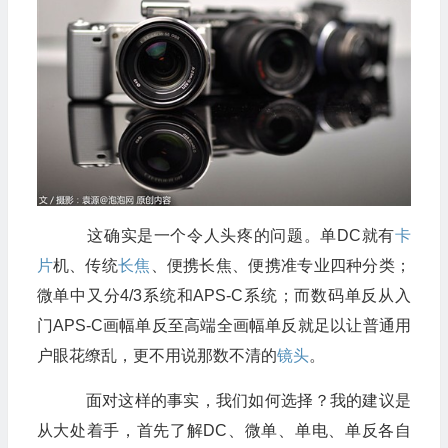
这确实是一个令人头疼的问题。单DC就有
卡
片
机、传统
长焦
、便携长焦、便携准专业四种分类；
微单中又分4/3系统和APS-C系统；而数码单反从入
门APS-C画幅单反至高端全画幅单反就足以让普通用
户眼花缭乱，更不用说那数不清的
镜头
。
面对这样的事实，我们如何选择？我的建议是
从大处着手，首先了解DC、微单、单电、单反各自