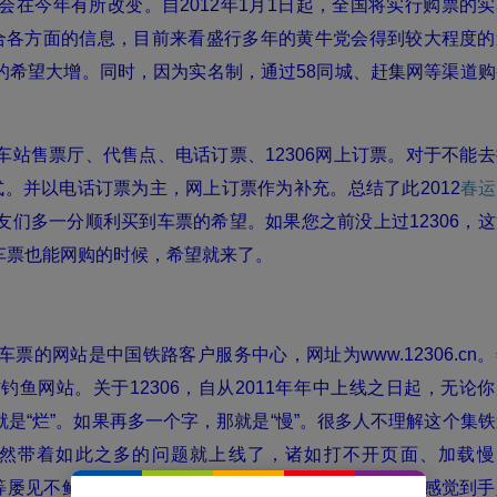
在今年有所改变。自2012年1月1日起，全国将实行购票的实
合各方面的信息，目前来看盛行多年的黄牛党会得到较大程度的
的希望大增。同时，因为实名制，通过58同城、赶集网等渠道购
车站售票厅、代售点、电话订票、
12306
网上订票。对于不能去
。并以电话订票为主，网上订票作为补充。总结了此2012
春运
们多一分顺利买到车票的希望。如果您之前没上过12306，这
车票也能网购的时候，希望就来了。
车票的网站是中国铁路客户服务中心，网址为
www.12306.cn
。
鱼网站。关于12306，自从2011年年中上线之日起，无论你
是“烂”。如果再多一个字，那就是“慢”。很多人不理解这个集铁
然带着如此之多的问题就上线了，诸如打不开页面、加载慢
完整等屡见不鲜，而需要手动安装证书等方面更让普通用户感觉到手