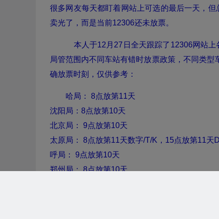
很多网友每天都盯着网站上可选的最后一天，但
卖光了，而是当前12306还未放票。
本人于12月27日全天跟踪了12306网
局管范围内不同车站有错时放票政策，不同类型车次
确放票时刻，仅供参考：
哈局： 8点放第11天
沈阳局：8点放第10天
北京局： 9点放第10天
太原局： 8点放第11天数字/T/K，15点放第11天
呼局： 9点放第10天
郑州局： 8点放第10天
武汉局： 8点放第11天
西安局： 9点放第5天
济南局： 8点放第11天D/G，14点放第11天K