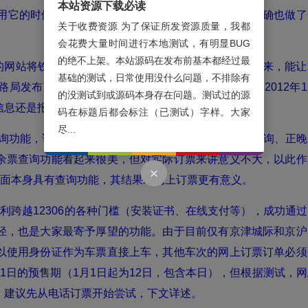
本站资源下载必读
它的时候，就多忍耐些吧。而且，12306这个网站的确也做了
关于收费资源 为了保证所发资源质量，我都
会花费大量时间进行本地测试，有明显BUG
的绝不上架。本站源码在发布前基本都经过最
的网站将铁道部各个路局的最新政策、服务指南发布出来，能让
基础的测试，日常使用没什么问题，不排除有
路局发布了电话订票服务指南，乌鲁木齐铁路局发布了2012年1
的没测试到或源码本身存在问题。测试过的源
信息还是报纸电视上更及时。
码在标题后都会标注（已测试）字样。大家
尽...
查询功能，诸如火车票代售点查询、列车时刻表、票价查询、正晚
余票查询功能看起来很美，但对实际订票来讲意义不大，以此作
页面本身具有查询功能，其结果对网上订票更有意义。
跨越12306的各种门槛（安装证书、在线支付等），成功通过
径，也是大家最寄予厚望的功能。由于目前仅有京津城际和京沪
以使用身份证作为车票直接上车，其他车次的网上订票订单必须
1日的预售期（1月1日起为12日，包含本日），但根据测试，网
，建议先从电话订票开始尝试，下文详述。