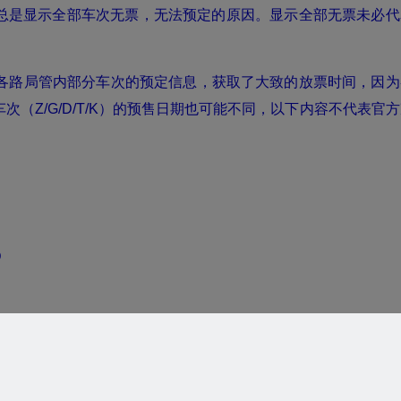
总是显示全部车次无票，无法预定的原因。显示全部无票未必代
站上各路局管内部分车次的预定信息，获取了大致的放票时间，因为
（Z/G/D/T/K）的预售日期也可能不同，以下内容不代表官
D