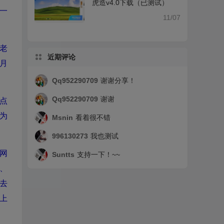
虎造v4.0下载（已测试）
一
11/07
老
近期评论
月
Qq952290709
谢谢分享！
Qq952290709
谢谢
点
为
Msnin
看着很不错
996130273
我也测试
网
Suntts
支持一下！~~
、
去
上