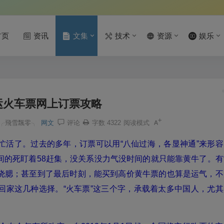
首页
资讯
文集
技术
资源
娱乐
春运火车票网上订票攻略
╭飛雪飄零╮
网文
评论
字数 4322
阅读模式
忙活了。过去的多年，订票可以用“八仙过海，各显神通”来形容
间的死盯着58赶集，没关系没力气没时间的就只能靠黄牛了。有
挠腮；甚至到了最后时刻，能买到高价黄牛票的也算是运气，不
回家这几种选择。“火车票”这三个字，承载着太多中国人，尤其