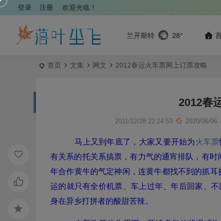
登录
注册
欢迎光临！
兰开斯特
28°
首页
文集
网文
2012春运火车票网上订票攻略
2012
2011/12/28 22:24:53
2020/06/06
马上又到年底了，大家又要开始为
火车票
有关系的托关系搞票，有力气的通宵排队，有时
年合作黄牛的气定神闲，连黄牛都找不到的抓耳
运的就只有全价机票、车上过年、年后回家、不
身在异乡打拼者的酸甜苦辣。