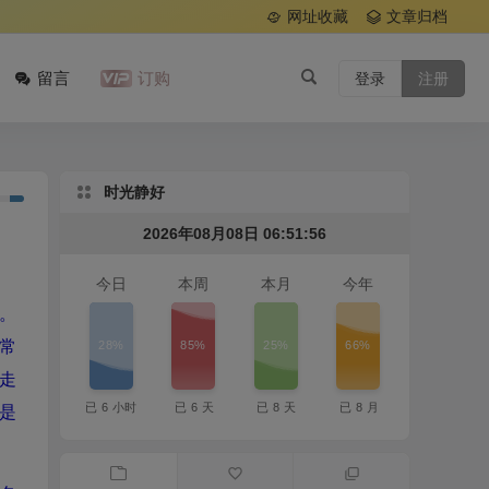
网址收藏
文章归档
留言
订购
登录
注册
时光静好
2026年08月08日 06:51:57
今日
本周
本月
今年
。
28%
85%
25%
66%
常
走
已
6
小时
已
6
天
已
8
天
已
8
月
是