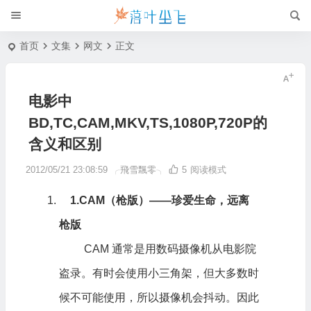
首页
文集
网文
正文
电影中
BD,TC,CAM,MKV,TS,1080P,720P的
含义和区别
2012/05/21 23:08:59
╭飛雪飄零╮
5
阅读模式
1.CAM（
枪版
）——珍爱生命，远离
枪版
CAM 通常是用数码摄像机从
电影
院
盗录。有时会使用小三角架，但大多数时
候不可能使用，所以摄像机会抖动。因此