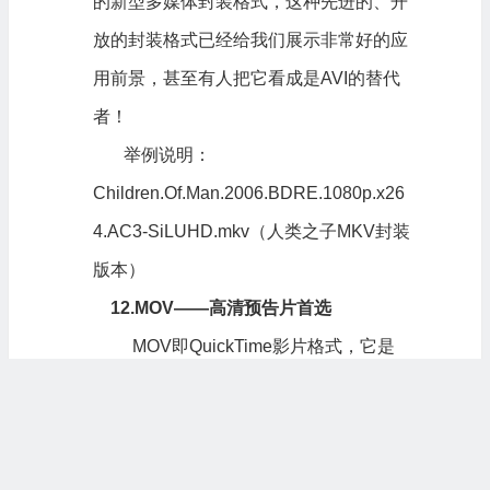
的新型多媒体封装格式，这种先进的、开
放的封装格式已经给我们展示非常好的应
用前景，甚至有人把它看成是AVI的替代
者！
举例说明：
Children.Of.Man.2006.BDRE.1080p.x26
4.AC3-SiLUHD.mkv（人类之子MKV封装
版本）
12.MOV——高清预告片首选
MOV即QuickTime影片格式，它是
Apple公司开发的一种音频、视频文件格
式，用于存储常用数字媒体类型，如音频
和视频。当选择 QuickTime （*.mov）作