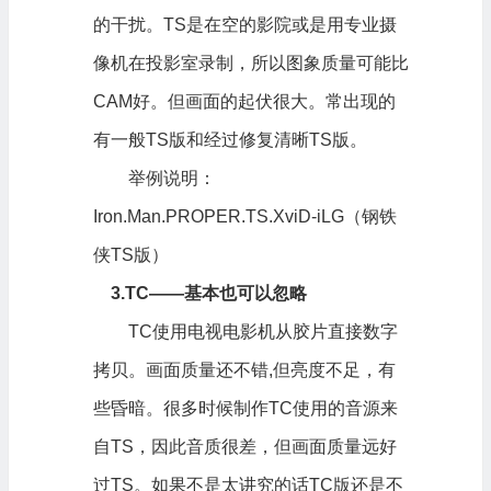
的干扰。TS是在空的影院或是用专业摄
像机在投影室录制，所以图象质量可能比
CAM好。但画面的起伏很大。常出现的
有一般TS版和经过修复清晰TS版。
举例说明：
Iron.Man.PROPER.TS.XviD-iLG（钢铁
侠TS版）
3.
TC
——基本也可以忽略
TC使用电视
电影
机从胶片直接数字
拷贝。画面质量还不错,但亮度不足，有
些昏暗。很多时候制作TC使用的音源来
自TS，因此音质很差，但画面质量远好
过TS。如果不是太讲究的话TC版还是不