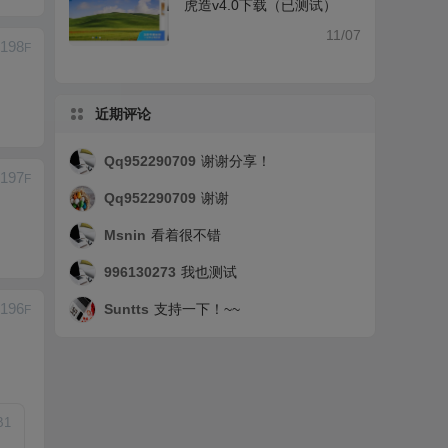
虎造v4.0下载（已测试）
11/07
198
F
近期评论
Qq952290709
谢谢分享！
197
F
Qq952290709
谢谢
Msnin
看着很不错
996130273
我也测试
196
Suntts
支持一下！~~
F
B
1