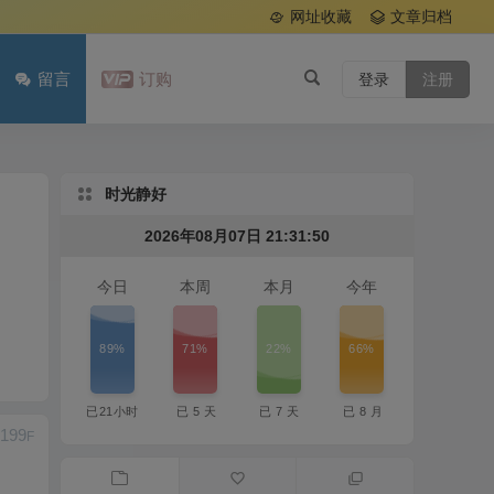
网址收藏
文章归档
留言
订购
登录
注册
时光静好
2026年08月07日 21:31:51
今日
本周
本月
今年
89%
71%
22%
66%
已
21
小时
已
5
天
已
7
天
已
8
月
199
F