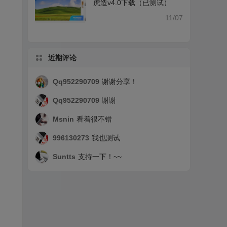
虎造v4.0下载（已测试）
11/07
近期评论
Qq952290709
谢谢分享！
Qq952290709
谢谢
Msnin
看着很不错
996130273
我也测试
Suntts
支持一下！~~