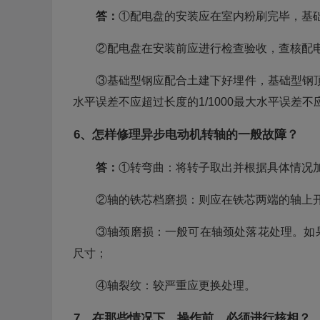
答：
①配电盘的安装应在室内粉刷完毕，基
②配电盘在安装前应进行检查验收，查核配
③基础型钢应配合土建下好埋件，基础型钢顶
水平误差不应超过长度的1/1000最大水平误差
6、怎样修理异步电动机转轴的一般故障？
答：
①转弯曲：将转子取出并根据具体情况
②轴的铁芯档磨损：则应在铁芯两端的轴上
③轴颈磨损：一般可在轴颈处落花处理。如
尺寸；
④轴裂纹：较严重应更换处理。
7、在那些情况下，操作前，必须进行核相？