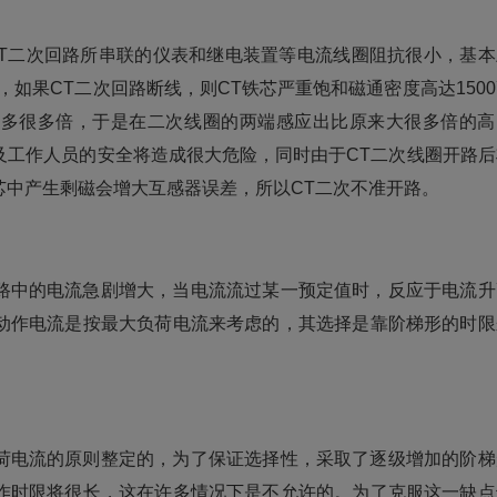
CT二次回路所串联的仪表和继电装置等电流线圈阻抗很小，基本
如果CT二次回路断线，则CT铁芯严重饱和磁通密度高达1500
数多很多倍，于是在二次线圈的两端感应出比原来大很多倍的高
及工作人员的安全将造成很大危险，同时由于CT二次线圈开路后
芯中产生剩磁会增大互感器误差，所以CT二次不准开路。
路中的电流急剧增大，当电流流过某一预定值时，反应于电流升
动作电流是按最大负荷电流来考虑的，其选择是靠阶梯形的时限
荷电流的原则整定的，为了保证选择性，采取了逐级增加的阶梯
作时限将很长，这在许多情况下是不允许的。为了克服这一缺点