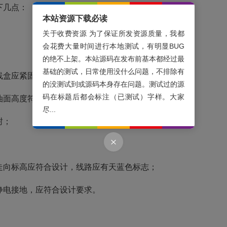
下几点：
本站资源下载必读
关于收费资源 为了保证所发资源质量，我都
会花费大量时间进行本地测试，有明显BUG
；
的绝不上架。本站源码在发布前基本都经过最
基础的测试，日常使用没什么问题，不排除有
线盒应紧固，且固定螺栓和防松装置应齐全；
的没测试到或源码本身存在问题。测试过的源
码在标题后都会标注（已测试）字样。大家
油面高度符合要求；
尽...
封；
走向标高应符合设计，线路应有天蓝色标志；
静电接地，应符合设计要求。