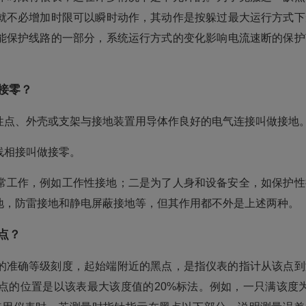
就不必增加时限可以瞬时动作，其动作是按躲过最大运行方式下
能保护线路的一部分，系统运行方式的变化影响电流速断的保护
接零？
性点、外壳或支架与接地装置用导体作良好的电气连接叫做接地
线相接叫做接零。
常工作，例如工作性接地；二是为了人身和设备安全，如保护性
地，防雷接地和静电屏蔽接地等，但其作用都不外是上述两种。
点？
的准确等级刻度，起始端附近的黑点，是指仪表的指计从该点到
点的位置是以该表最大该度值的20%标法。例如，一只满该度为