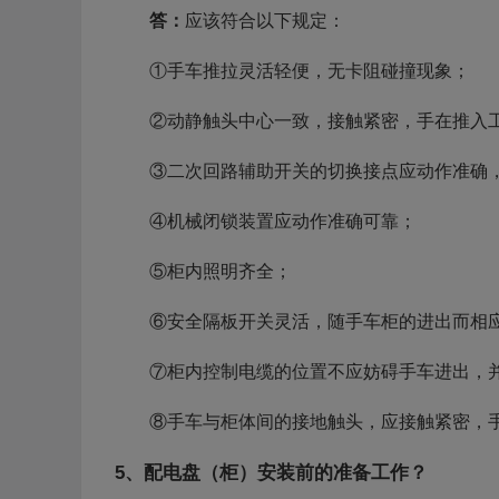
答：
应该符合以下规定：
①手车推拉灵活轻便，无卡阻碰撞现象；
②动静触头中心一致，接触紧密，手在推入
③二次回路辅助开关的切换接点应动作准确
④机械闭锁装置应动作准确可靠；
⑤柜内照明齐全；
⑥安全隔板开关灵活，随手车柜的进出而相
⑦柜内控制电缆的位置不应妨碍手车进出，
⑧手车与柜体间的接地触头，应接触紧密，
5、配电盘（柜）安装前的准备工作？