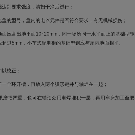
础达到要求强度，清扫干净后进行；
电盘的型号，盘内的电器元件是否符合要求，有无机械损伤；
面应高出地平面10~20mm，同一场所同一水平面上的基础型钢
不应超过5mm，小车式配电柜的基础型钢应与屋内地面相平。
加以校正；
开一个环开槽，再放入两个弧形键并与轴焊在一起；
果磨损严重，也可在轴颈处用电焊堆积一层，再用车床加工至要