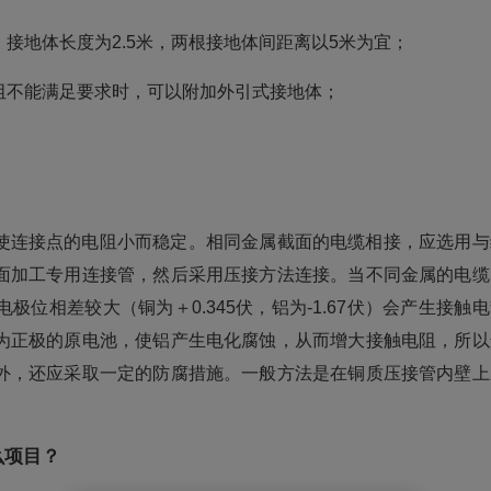
接地体长度为2.5米，两根接地体间距离以5米为宜；
阻不能满足要求时，可以附加外引式接地体；
？
使连接点的电阻小而稳定。相同金属截面的电缆相接，应选用与
面加工专用连接管，然后采用压接方法连接。当不同金属的电缆
位相差较大（铜为＋0.345伏，铝为-1.67伏）会产生接触
为正极的原电池，使铝产生电化腐蚀，从而增大接触电阻，所以
外，还应采取一定的防腐措施。一般方法是在铜质压接管内壁上
么项目？