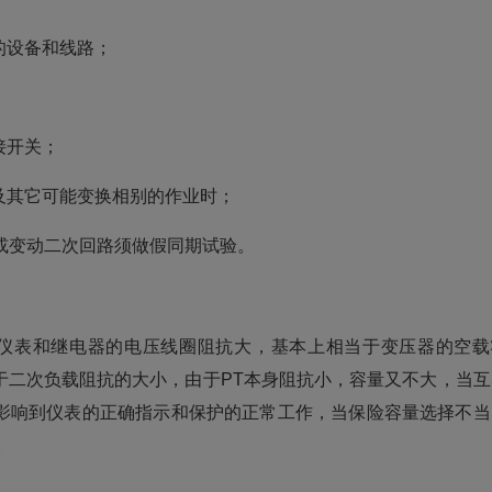
的设备和线路；
接开关；
及其它可能变换相别的作业时；
 或变动二次回路须做假同期试验。
些仪表和继电器的电压线圈阻抗大，基本上相当于变压器的空载
于二次负载阻抗的大小，由于PT本身阻抗小，容量又不大，当互
影响到仪表的正确指示和保护的正常工作，当保险容量选择不当
。