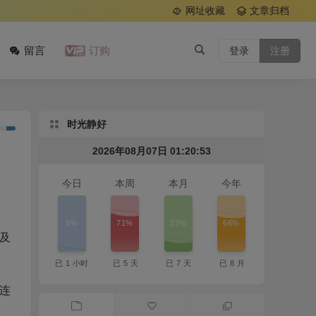
网址收藏
文章归档
留言
订购
登录
注册
时光静好
2026年08月07日 01:20:54
今日
本周
本月
今年
5%
71%
22%
66%
及
已
1
小时
已
5
天
已
7
天
已
8
月
连