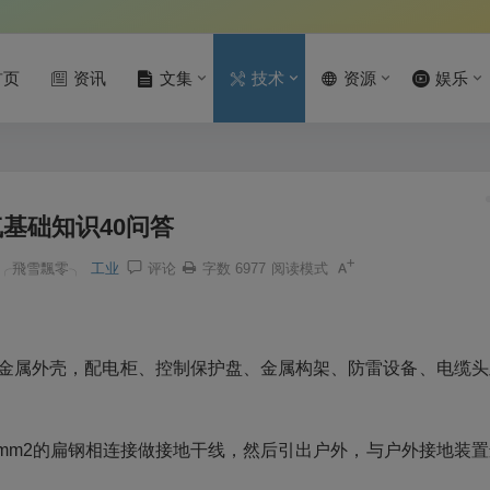
首页
资讯
文集
技术
资源
娱乐
基础知识40问答
╭飛雪飄零╮
工业
评论
字数 6977
阅读模式
？
)的金属外壳，配电柜、控制保护盘、金属构架、防雷设备、电缆头
4mm2的扁钢相连接做接地干线，然后引出户外，与户外接地装置