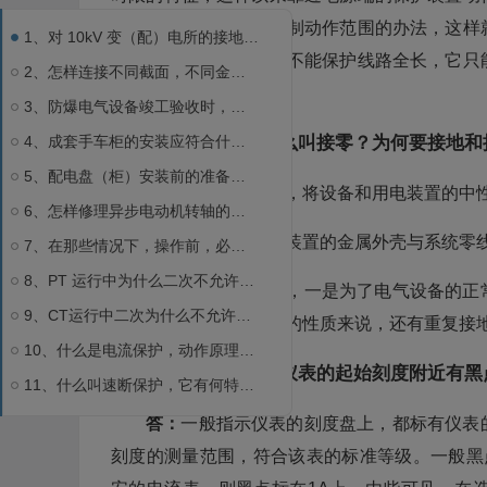
采用提高整定值，以限制动作范围的办法，这样
1、对 10kV 变（配）电所的接地有哪些要求？
路电流来考虑的，所以不能保护线路全长，它只
2、怎样连接不同截面，不同金属的电缆芯线？
围。
3、防爆电气设备竣工验收时，应详细验收什么项目？
4、成套手车柜的安装应符合什么规定？
12、什么叫接地？什么叫接零？为何要接地和
5、配电盘（柜）安装前的准备工作？
答：
在电力系统中，将设备和用电装置的中
6、怎样修理异步电动机转轴的一般故障？
将电气设备和用电装置的金属外壳与系统零
7、在那些情况下，操作前，必须进行核相？
8、PT 运行中为什么二次不允许短路？
接地和接零的目的，一是为了电气设备的正
9、CT运行中二次为什么不允许开路？
地和接零。虽然就接地的性质来说，还有重复接
10、什么是电流保护，动作原理如何？
13、为什么一些测量仪表的起始刻度附近有黑
11、什么叫速断保护，它有何特点？
12、什么叫接地？什么叫接零？为何要接地和接零？
答：
一般指示仪表的刻度盘上，都标有仪表
13、为什么一些测量仪表的起始刻度附近有黑点？
刻度的测量范围，符合该表的标准等级。一般黑