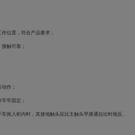
工作位置，符合产品要求；
，接触可靠；
应动作；
并牢牢固定；
手车推入柜内时，其接地触头应比主触头早接通拉出时相反。