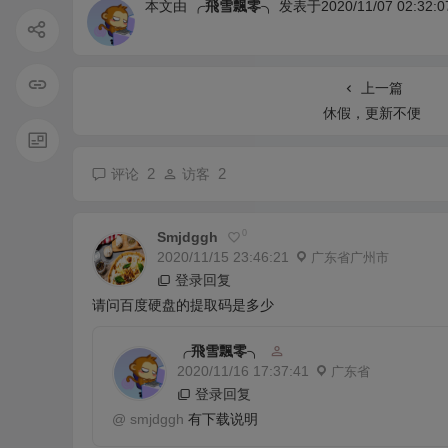
本文由
╭飛雪飄零╮
发表于2020/11/07 02:32:0
上一篇
休假，更新不便
2
2
评论
访客
0
Smjdggh
2020/11/15 23:46:21
广东省广州市
登录回复
请问百度硬盘的提取码是多少
╭飛雪飄零╮
2020/11/16 17:37:41
广东省
登录回复
@
smjdggh
有下载说明