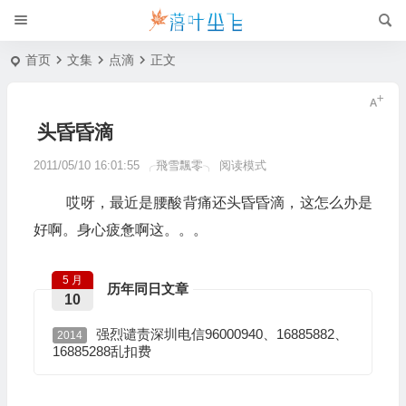
首页
文集
点滴
正文
头昏昏滴
2011/05/10 16:01:55
╭飛雪飄零╮
阅读模式
哎呀，最近是腰酸背痛还头昏昏滴，这怎么办是
好啊。身心疲惫啊这。。。
5 月
历年同日文章
10
强烈谴责深圳电信96000940、16885882、
2014
16885288乱扣费