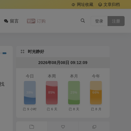
网址收藏
文章归档
留言
订购
登录
注册
时光静好
2026年08月08日 09:12:10
今日
本周
本月
今年
后找
38%
85%
25%
66%
已
9
小时
已
6
天
已
8
天
已
8
月