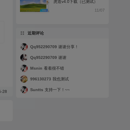
虎造v4.0下载（已测试）
11/07
近期评论
Qq952290709
谢谢分享！
Qq952290709
谢谢
Msnin
看着很不错
996130273
我也测试
Suntts
支持一下！~~
-28