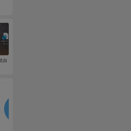
6位色
win10无法使用内置管
win10如何跳过登陆输
WIN7
理员账户打开程序解
入密码
14+天
决办法
时出现e
办法