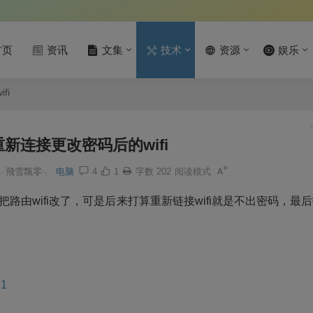
首页
资讯
文集
技术
资源
娱乐
fi
重新连接更改密码后的wifi
╭飛雪飄零╮
电脑
4
1
字数 202
阅读模式
把路由wifi改了，可是后来打算重新链接wifi就是不出密码，最