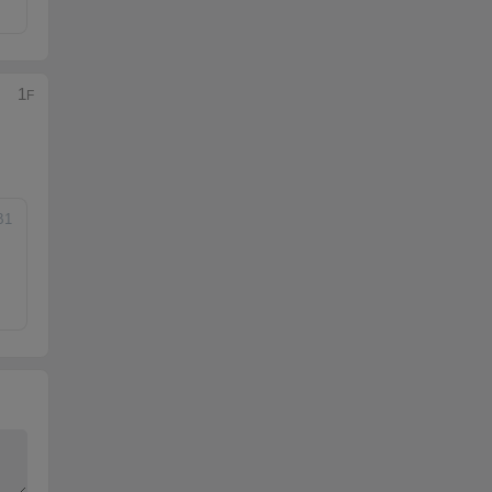
1
F
B
1