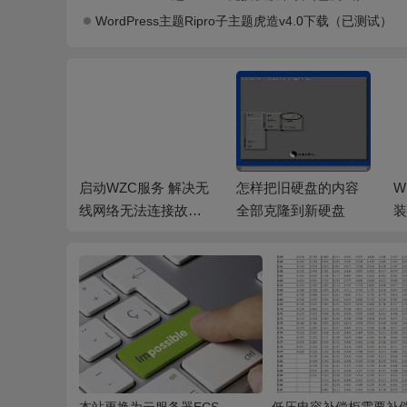
WordPress主题Ripro子主题虎造v4.0下载（已测试）
务 解决无
怎样把旧硬盘的内容
Win8安装方法以及安
电
连接故障
全部克隆到新硬盘
装教程大全（含双系
不
统等）
本站更换为云服务器ECS
低压电容补偿柜需要补