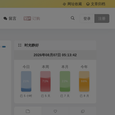
网址收藏
文章归档
留言
订购
登录
注册
时光静好
2026年08月07日 05:13:43
今日
本周
本月
今年
21%
71%
22%
66%
已
5
小时
已
5
天
已
7
天
已
8
月