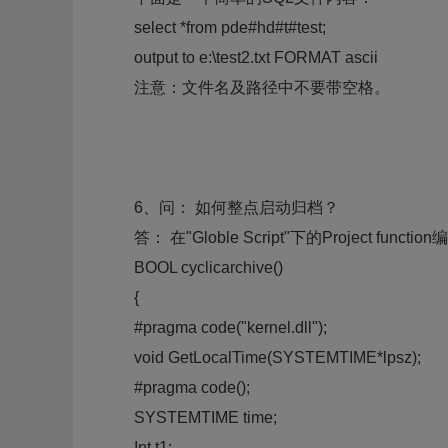
select *from pde#hd#t#test;
output to e:\test2.txt FORMAT ascii
注意：文件名及路径中不要带空格。
6、问： 如何整点启动归档？
答： 在"Globle Script"下的Project functio
BOOL cyclicarchive()
{
#pragma code("kernel.dll");
void GetLocalTime(SYSTEMTIME*lpsz);
#pragma code();
SYSTEMTIME time;
Int t1;