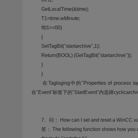
GetLocalTime(&time);
T1=time.wMinute;
If(t1==00)
{
SetTagBit("startarchive",1);
Return(BOOL) (GetTagBit("startarchive"));
}
}
在Tagloging中的"Properties of process tag
在"Event"标签下的"StartEvent"内选择cyclicarc
7、问： How can I set and reset a WinCC variab
答： The following function shows how you can a