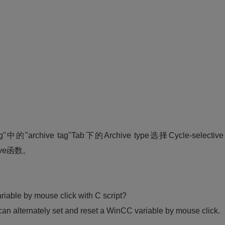
"中的"archive tag"Tab下的Archive type选择Cycle-selectiv
hive函数。
le by mouse click with C script?
lternately set and reset a WinCC variable by mouse click.