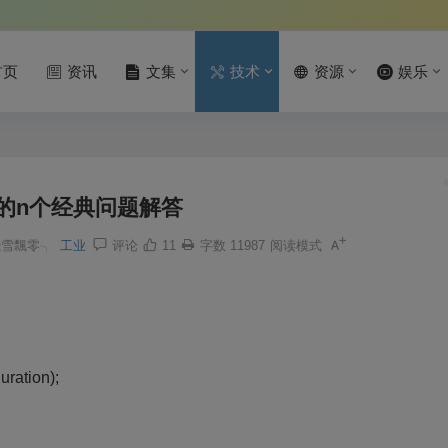
首页
资讯
文集
技术
资源
娱乐
cc的n个经典问题解答
飛雪飄零╮
工业
评论
11
字数 11987
阅读模式
tion);