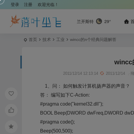
登录
注册
欢迎光临！
兰开斯特
29°
首页
技术
工业
wincc的n个经典问题解答
win
2011/12/14 12:13:14
2011/12/14
╭
1、问： 如何触发计算机扬声器的声音？
答： 编写如下C-Action:
#pragma code("kernel32.dll");
BOOL Beep(DWORD dwFreq,DWORD dwDura
#pragma code();
Beep(500,500);