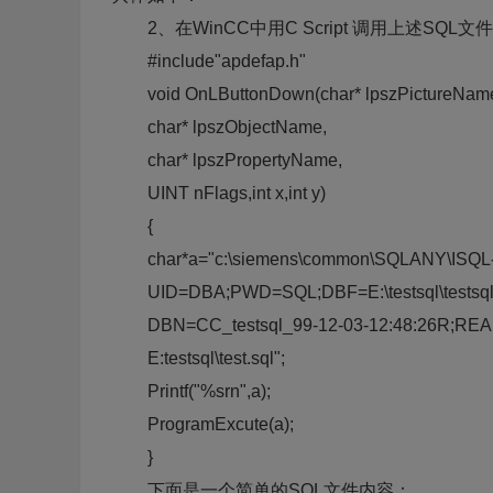
2、在WinCC中用C Script 调用上述SQL
#include"apdefap.h"
void OnLButtonDown(char* lpszPictureNam
char* lpszObjectName,
char* lpszPropertyName,
UINT nFlags,int x,int y)
{
char*a="c:\siemens\common\SQLANY\ISQL-
UID=DBA;PWD=SQL;DBF=E:\testsql\testsql
DBN=CC_testsql_99-12-03-12:48:26R;RE
E:testsql\test.sql";
Printf("%srn",a);
ProgramExcute(a);
}
下面是一个简单的SQL文件内容：