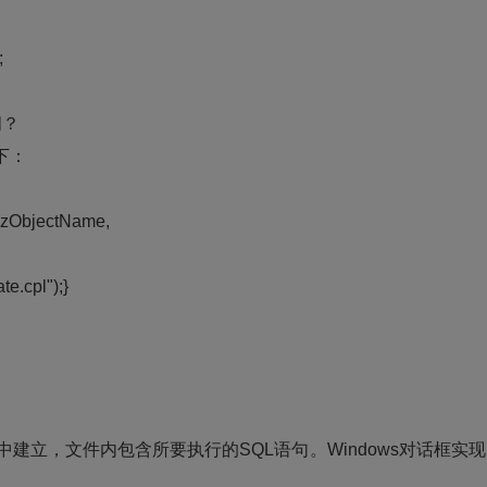
;
间？
下：
szObjectName,
e.cpl");}
。
中建立，文件内包含所要执行的SQL语句。Windows对话框实