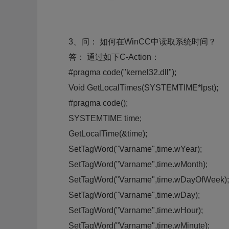
3、问： 如何在WinCC中读取系统时间？
答： 通过如下C-Action：
#pragma code("kernel32.dll");
Void GetLocalTimes(SYSTEMTIME*lpst);
#pragma code();
SYSTEMTIME time;
GetLocalTime(&time);
SetTagWord("Varname",time.wYear);
SetTagWord("Varname",time.wMonth);
SetTagWord("Varname",time.wDayOfWeek);
SetTagWord("Varname",time.wDay);
SetTagWord("Varname",time.wHour);
SetTagWord("Varname",time.wMinute);