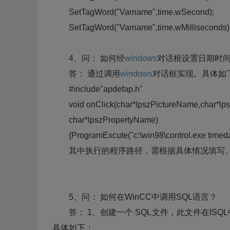
SetTagWord("Varname",time.wSecond);
SetTagWord("Varname",time.wMilliseconds)
4、问： 如何经
windows
对话框设置日期时
答： 通过调用
windows
对话框实现。具体如
#include"apdefap.h"
void onClick(char*lpszPictureName,char*lp
char*lpszPropertyName)
{ProgramExcute("c:\win98\control.exe timedat
其中执行的程序路径，需根据具体情况填写
5、问： 如何在WinCC中调用SQL语言？
答： 1、创建一个 SQL文件，此文件在ISQL
具体如下：