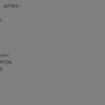
文件，如下所示：
e,
q-b-c
RT.DB;
AD