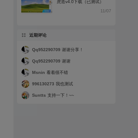
虎造v4.0下载（已测试）
11/07
近期评论
Qq952290709
谢谢分享！
Qq952290709
谢谢
Msnin
看着很不错
996130273
我也测试
Suntts
支持一下！~~