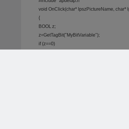
#include "apdefap.h"
void OnClick(char* lpszPictureName, char* l
{
BOOL z;
z=GetTagBit("MyBitVariable");
if (z==0)
SetTagBit("MyBitVariable",1);
else
SetTagBit("MyBitVariable",0);
}
8、问： How can I program a waiting function
答： The following sample program shows how 
#pragma code("Kernel32.dll")