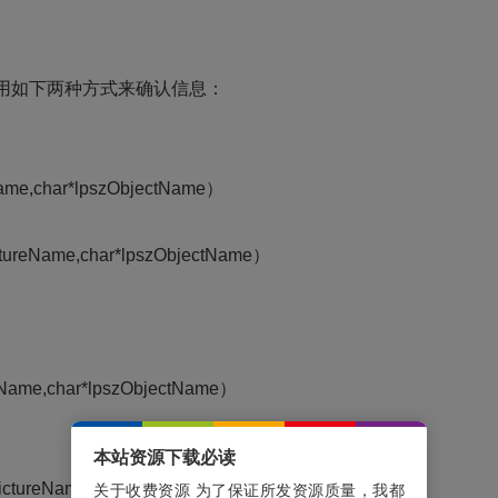
用如下两种方式来确认信息：
me,char*lpszObjectName）
reName,char*lpszObjectName）
Name,char*lpszObjectName）
本站资源下载必读
tureName,char*lpszObjectName）
关于收费资源 为了保证所发资源质量，我都