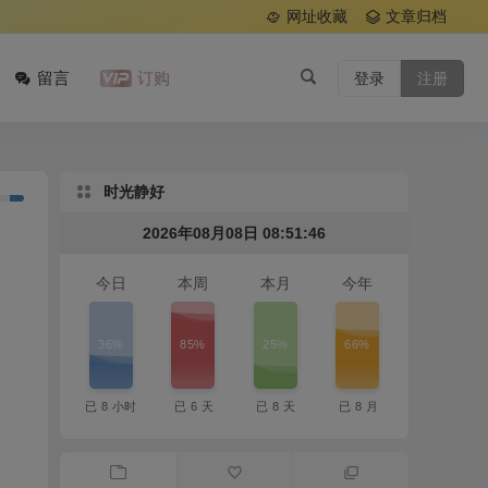
网址收藏
文章归档
留言
订购
登录
注册
时光静好
2026年08月08日 08:51:47
今日
本周
本月
今年
36%
85%
25%
66%
已
8
小时
已
6
天
已
8
天
已
8
月