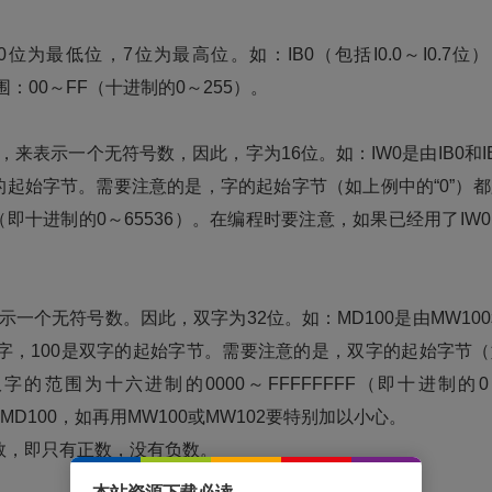
位为最低位，7位为最高位。如：IB0（包括I0.0～I0.7位
范围：00～FF（十进制的0～255）。
来表示一个无符号数，因此，字为16位。如：IW0是由IB0和I
的起始字节。需要注意的是，字的起始字节（如上例中的“0”）都
（即十进制的0～65536）。在编程时要注意，如果已经用了IW
个无符号数。因此，双字为32位。如：MD100是由MW100
双字，100是双字的起始字节。需要注意的是，双字的起始字节（
字的范围为十六进制的0000～FFFFFFFF（即十进制的0
MD100，如再用MW100或MW102要特别加以小心。
，即只有正数，没有负数。