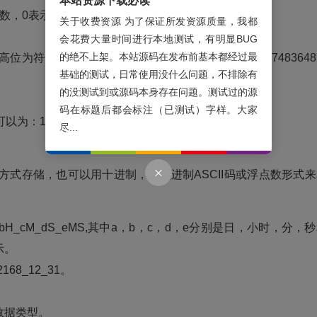
本站资源下载必读
表示正数。范围为－32768～32767。
关于收费资源 为了保证所发资源质量，我都
会花费大量时间进行本地测试，有明显BUG
的绝不上架。本站源码在发布前基本都经过最
为符号位，1表示负数，0表示正数。范围为－214748364
基础的测试，日常使用没什么问题，不排除有
的没测试到或源码本身存在问题。测试过的源
码在标题后都会标注（已测试）字样。大家
为：1.m×2e，其存储结构如图所示：
尽...
式存储，也可以用十进制，十六进制ASCII码或浮点数形式来
_cM_dS_eMS,其中a，b，c，d，e分别是日，小时，分，
示。
8_12_31。
数据类型。