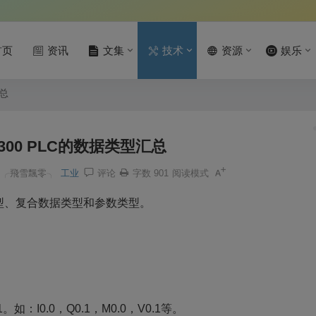
首页
资讯
文集
技术
资源
娱乐
汇总
300 PLC的数据类型汇总
╭飛雪飄零╮
工业
评论
字数 901
阅读模式
型、复合数据类型和参数类型。
0.0，Q0.1，M0.0，V0.1等。