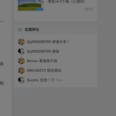
虎造v4.0下载（已测试）
11/07
8～
近期评论
Qq952290709
谢谢分享！
Qq952290709
谢谢
Msnin
看着很不错
表
996130273
我也测试
Suntts
支持一下！~~
秒和