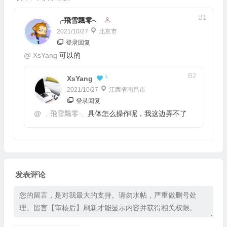
B
1
╭飛雪飄零╮
2021/10/27
北京市
登录回复
@
XsYang
可以的
B
2
1
XsYang
2021/10/27
江西省南昌市
登录回复
@
╭飛雪飄零╮
具体怎么操作呢，我这边弄不了
发表评论