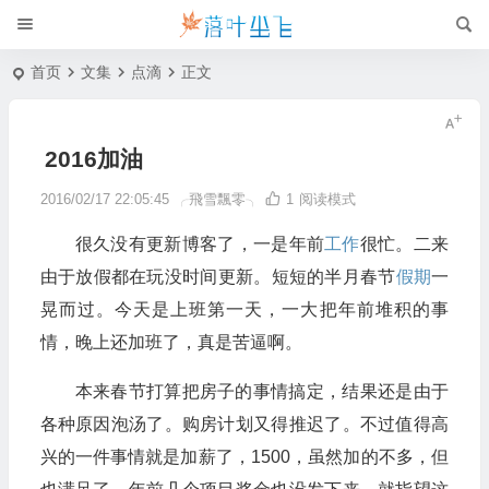
首页
文集
点滴
正文
2016加油
2016/02/17 22:05:45
╭飛雪飄零╮
1
阅读模式
很久没有更新博客了，一是年前
工作
很忙。二来
由于放假都在玩没时间更新。短短的半月春节
假期
一
晃而过。今天是上班第一天，一大把年前堆积的事
情，晚上还加班了，真是苦逼啊。
本来春节打算把房子的事情搞定，结果还是由于
各种原因泡汤了。购房计划又得推迟了。不过值得高
兴的一件事情就是加薪了，1500，虽然加的不多，但