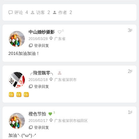
4
2
2
评论
访客
作者
3
F
0
中山婚纱摄影
2016/03/28
广东省
登录回复
2016加油加油！
2
F
╭飛雪飄零╮
2016/02/18
广东省深圳市
登录回复
1
F
3
橙色节拍
2016/02/17
广东省深圳市福田区
登录回复
加油↖(^ω^)↗