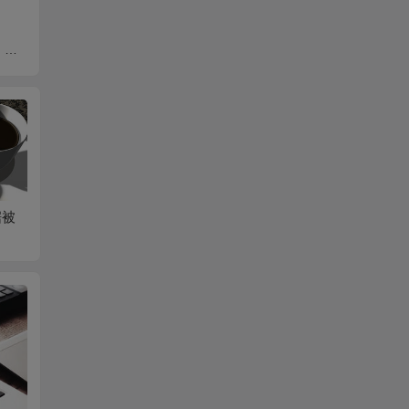
）
2018端午节安康
祝老婆生日快乐
本站更
CS