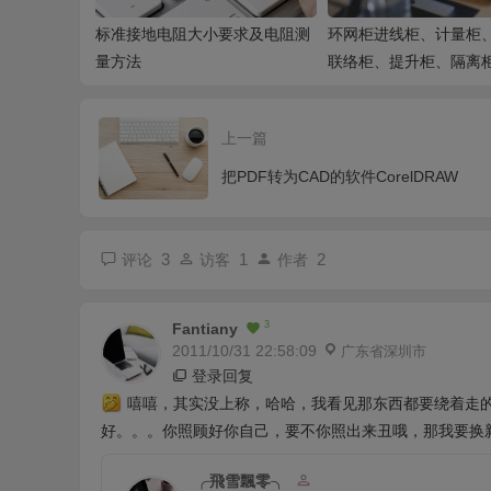
标准接地电阻大小要求及电阻测
环网柜进线柜、计量柜、
量方法
联络柜、提升柜、隔离
柜相关作用
上一篇
把PDF转为CAD的软件CorelDRAW
3
1
2
评论
访客
作者
3
Fantiany
2011/10/31 22:58:09
广东省深圳市
登录回复
嘻嘻，其实没上称，哈哈，我看见那东西都要绕着走
好。。。你照顾好你自己，要不你照出来丑哦，那我要换
╭飛雪飄零╮