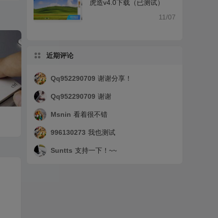
虎造v4.0下载（已测试）
11/07
近期评论
Qq952290709
谢谢分享！
Qq952290709
谢谢
Msnin
看着很不错
996130273
我也测试
Suntts
支持一下！~~