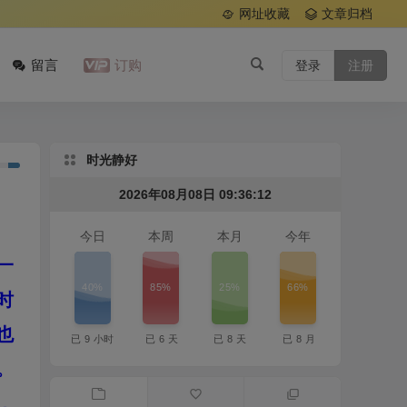
网址收藏
文章归档
留言
订购
登录
注册
时光静好
2026年08月08日 09:36:13
今日
本周
本月
今年
一
40%
85%
25%
66%
时
也
已
9
小时
已
6
天
已
8
天
已
8
月
。
，