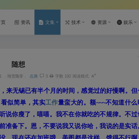
首页
资讯
文集
技术
资源
娱乐
随想
1
╭飛雪飄零╮
点滴
3
字数 192
阅读模式
，来无锡已有半个月的时间，感觉过的好慢啊。但
目看似简单，其实
工作
量蛮大的。额~~~不知道什么
听说你瘦了，嘻嘻。我不在你就吃的不规律。不过
得提前准备下。恩，不要说我又说你哈，我说的是实话
没。现在还在加班哦，美图都是这样，饿得不行啊