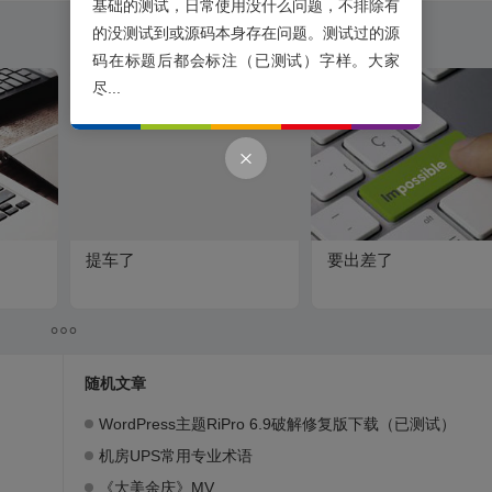
基础的测试，日常使用没什么问题，不排除有
的没测试到或源码本身存在问题。测试过的源
码在标题后都会标注（已测试）字样。大家
尽...
提车了
要出差了
随机文章
WordPress主题RiPro 6.9破解修复版下载（已测试）
机房UPS常用专业术语
《大美余庆》MV