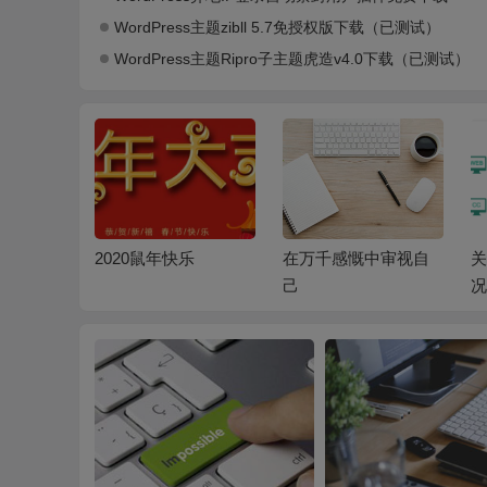
WordPress主题zibll 5.7免授权版下载（已测试）
WordPress主题Ripro子主题虎造v4.0下载（已测试）
乐
在万千感慨中审视自
关于本站关站一周情
更
己
况说明