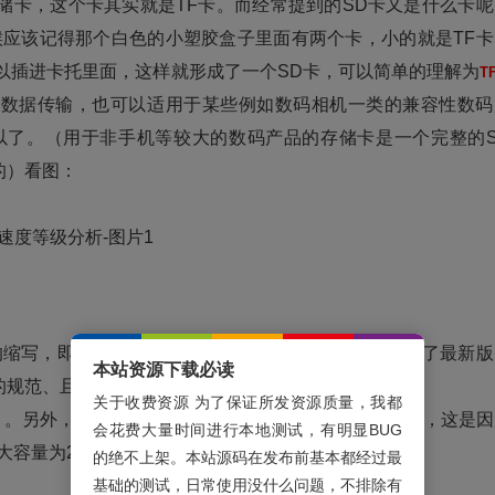
卡，这个卡其实就是TF卡。而经常提到的SD卡又是什么卡呢
候应该记得那个白色的小塑胶盒子里面有两个卡，小的就是TF卡
以插进卡托里面，这样就形成了一个SD卡，可以简单的理解为
T
于数据传输，也可以适用于某些例如数码相机一类的兼容性数码
以了。（用于非手机等较大的数码产品的存储卡是一个完整的S
的）看图：
 Card”的缩写，即“高容量SD存储卡”。2006年5月SD协会发布了最新
本站资源下载必读
的规范、且容量大于2GB小于等于32GB的SD卡。
关于收费资源 为了保证所发资源质量，我都
。另外，SD协会规定SDHC必须采用FAT32 文件系统，这是
会花费大量时间进行本地测试，有明显BUG
大容量为2GB，并不能满足SDHC的要求。
的绝不上架。本站源码在发布前基本都经过最
基础的测试，日常使用没什么问题，不排除有