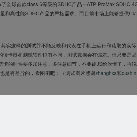
首款class 6等级的SDHC产品－ATP ProMax SDHC 4
容量和高性能SDHC产品的严格需求。而目前市场上能够提供Cla
，其实这样的测试并不能反映和代表在手机上运行和读取的实际
的读卡器和测试软件也有不同，测试数据会有偏差。但只要是品
选卡的时候要多加注意，多注意细节，不要被JS给吹懵了，再说
也是有差异的，看图例吧：（测试图片感谢
zhanghxs
和
oushin