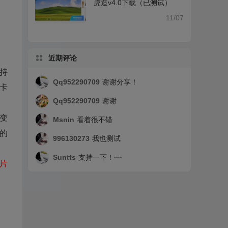
虎造v4.0下载（已测试）
11/07
近期评论
支持
Qq952290709
谢谢分享！
D卡
Qq952290709
谢谢
变
Msnin
看着很不错
存的
996130273
我也测试
Suntts
支持一下！~~
卡片