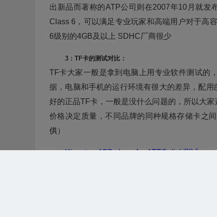
出新品而著称的ATP公司则在2007年10月就发布了全球
Class 6，可以满足专业玩家和高端用户对于高
6级别的4GB及以上 SDHC厂商很少
3：TF卡的测试对比：
TF卡大家一般是拿到电脑上用专业软件测试的
据，电脑和手机的运行环境有很大的差异，配用
好的正品TF卡，一般是没什么问题的，所以大家
价格决定质量，不同品牌的同种规格存储卡之间
供
）
Kingston 4GB class 4：ATTO disk测试