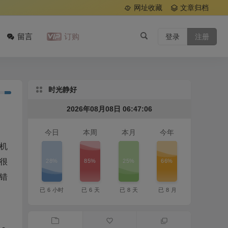
网址收藏
文章归档
留言
订购
登录
注册
时光静好
2026年08月08日 06:47:07
今日
本周
本月
今年
上机
28%
85%
25%
66%
且很
错
已
6
小时
已
6
天
已
8
天
已
8
月