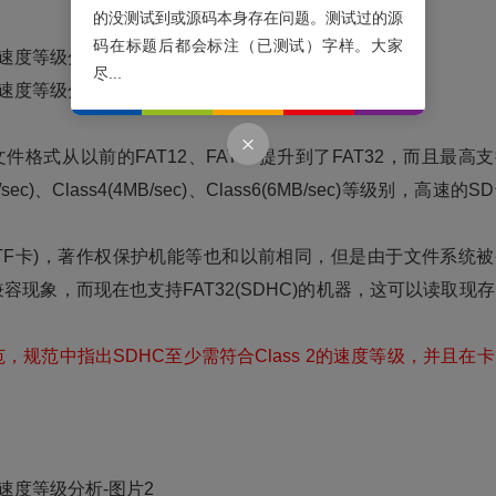
的没测试到或源码本身存在问题。测试过的源
码在标题后都会标注（已测试）字样。大家
尽...
式从以前的FAT12、FAT16提升到了FAT32，而且最高
)、Class4(4MB/sec)、Class6(6MB/sec)等级别，高速的S
TF卡)，著作权保护机能等也和以前相同，但是由于文件系统被
兼容现象，而现在也支持FAT32(SDHC)的机器，这可以读取现
，规范中指出SDHC至少需符合Class 2的速度等级，并且在