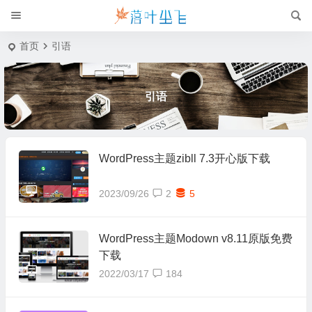
首页
引语
引语
WordPress主题zibll 7.3开心版下载
2023/09/26
2
5
WordPress主题Modown v8.11原版免费
下载
2022/03/17
184