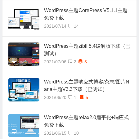
WordPress主题CorePress V5.1.1主题
免费下载
2021/07/14
14
WordPress主题zibll 5.4破解版下载（已
测试）
2021/07/06
2
5
WordPress主题响应式博客/杂志/图片N
ana主题V3.3下载（已测试）
2021/06/20
1
5
WordPress主题relax2.0扁平化+响应式
免费下载
2021/06/15
10