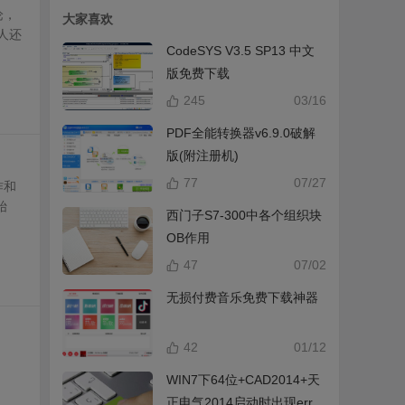
论，
大家喜欢
人还
CodeSYS V3.5 SP13 中文
版免费下载
245
03/16
PDF全能转换器v6.9.0破解
版(附注册机)
77
07/27
作和
始
西门子S7-300中各个组织块
OB作用
47
07/02
无损付费音乐免费下载神器
42
01/12
WIN7下64位+CAD2014+天
正电气2014启动时出现error