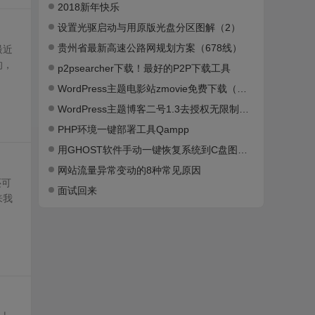
2018新年快乐
设置光驱启动与用原版光盘分区图解（2）
贵州省最新高速公路网规划方案（678线）
最近
的，
p2psearcher下载！最好的P2P下载工具
WordPress主题电影站zmovie免费下载（已测试）
WordPress主题博客二号1.3去授权无限制版下载（已测试）
PHP环境一键部署工具Qampp
用GHOST软件手动一键恢复系统到C盘图文教程
网站流量异常变动的8种常见原因
还可
面试回来
来我