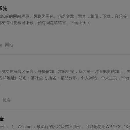
系统
，我以前的网站程序。风格为黑色。涵盖文章，留言，相册，下载，音乐等
朋友请回复即可下载，如有问题请留言。下面上图：
og
网站
长朋友在留言区留言，并提前加上本站链接，我会第一时间把贵站加上，
名和地址): 站名：落叶尘飞 描述：精品分享，个人网站，个人主页，blog
.
博客
大全
言相关插件： 1、Akismet：最流行的反垃圾留言插件。可能吧使用WP至今，它