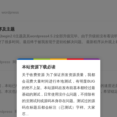
wordpress
序及主题
gin2.0主题及其wordpress4.5.2全部升级完毕。由于升级前没有看说
费了很多时间。最后终于被我发现于是轻松解决问题。 最新程序从外观上
dpress
网站
本站资源下载必读
关于收费资源 为了保证所发资源质量，我都
会花费大量时间进行本地测试，有明显BUG
，本站已经完成备案。备案号为：粤ICP备15065799号。万网的速度还
的绝不上架。本站源码在发布前基本都经过最
利。本次也换了万网的主机，特地选了一个PHP的专门来放博客，希望稳
基础的测试，日常使用没什么问题，不排除有
的没测试到或源码本身存在问题。测试过的源
码在标题后都会标注（已测试）字样。大家
rdpress
网站
尽...