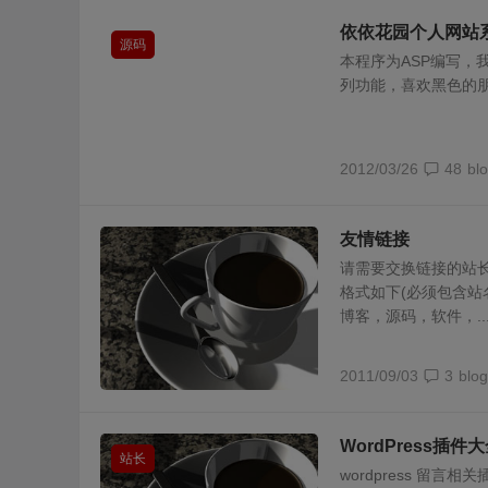
依依花园个人网站
源码
本程序为ASP编写
列功能，喜欢黑色的
2012/03/26
48
bl
友情链接
请需要交换链接的站
格式如下(必须包含站
博客，源码，软件，..
2011/09/03
3
blog
WordPress插件
站长
wordpress 留