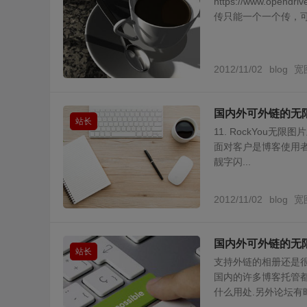
https://www.o
传只能一个一个传，可以下
2012/11/02
blog
宽
国内外可外链的无
站长
11. RockYou无
面对客户是博客使用
靓字闪...
2012/11/02
blog
宽
国内外可外链的无
站长
支持外链的相册还是
国内的许多博客托管
什么用处.另外论坛有时