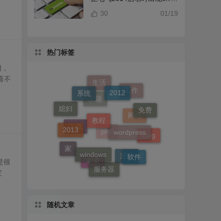
提示解决办法
30
01/19
热门标签
明，
看不
2012
系统
教程
生活
免费
工作
wordpress
2013
媳妇
主题
windows
网站
blog
软件
家
下载
服务器
php
是很
深圳
老婆
定
随机文章