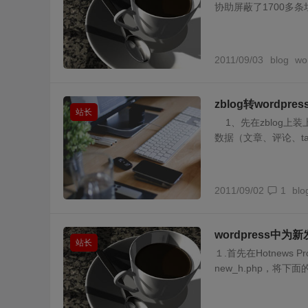
协助屏蔽了1700多条垃圾
2011/09/03
blog
wo
zblog转wordpre
站长
1、先在zblog上装
数据（文章、评论、ta
2011/09/02
1
blo
wordpress中
站长
１.首先在Hotnews 
new_h.php，将下面