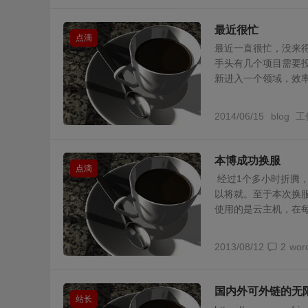
最近很忙
点滴
最近一直很忙，没来
手头有几个项目需要
新进入一个领域，效率不
2014/06/15
blog
工
本博成功换服
点滴
经过1个多小时折腾
以将就。至于本次换服
使用的是云主机，在每.
2013/08/12
2
wor
国内外可外链的无
站长