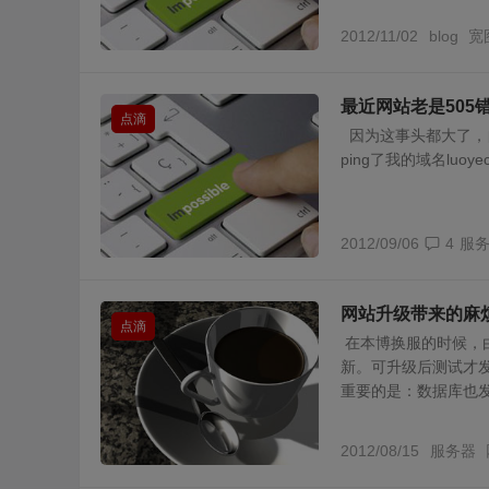
2012/11/02
blog
宽
最近网站老是505
点滴
因为这事头都大了，
ping了我的域名luo
2012/09/06
4
服
网站升级带来的麻
点滴
在本博换服的时候，
新。可升级后测试才
重要的是：数据库也发生
2012/08/15
服务器