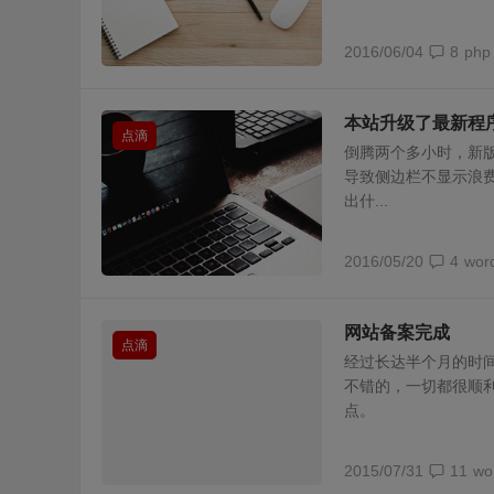
2016/06/04
8
php
本站升级了最新程
点滴
倒腾两个多小时，新版be
导致侧边栏不显示浪
出什...
2016/05/20
4
wor
网站备案完成
点滴
经过长达半个月的时间
不错的，一切都很顺
点。
2015/07/31
11
wo