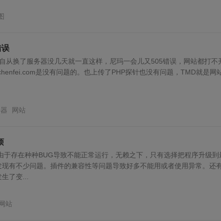
图
错误
自从换了服务器没几天就一直这样，尼玛一会儿又505错误，网站都打不
yechenfei.com是没有问题的。也上传了PHP探针也没有问题，TMD就是网站.
务器
网站
烦
由于存在种种BUG导致不能正常运行，无赖之下，只有选择把程序升级到
发现有不少问题。插件的兼容性等问题导致好多不能用或者使用异常。还
了变...
网站