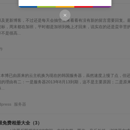
得及更新博客，不过还是每天会抽空上来看看有没有新的留言需要回复。
投标，周末都在加班，平时都是加班到晚上才回来，说实在的还是蛮辛苦
是很高...
作
，本博已由原来的云主机换为现在的韩国服务器，虽然速度上慢了点，但
的理由有二：一是服务器2013年8月13到期，这不是主要原因；二是原
..
dpress
服务器
限免费相册大全（3）