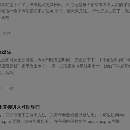
作实在是太忙了，没来得及更新网站，不过还是每天抽空来看看大家的评
候估计晚了点但最长不超过48小时，望大家见谅。 等忙完这些日子，鄙
交...
网站
爱女出生
久没来得及更新博客。今天稍微有点时间抽空更新了下。由于前段时间工
要原因是我们家爱女出生了。 周一上班回来感觉就不太对，媳妇下午就开
，每次...
妇
工作
何禁止直接进入登陆界面
，可以使用下面这个方法，只有带参数或者以登陆用户才可以访问wp-
login.php 页面。方法步骤如下： 在主题的函数文件functions.php里面...