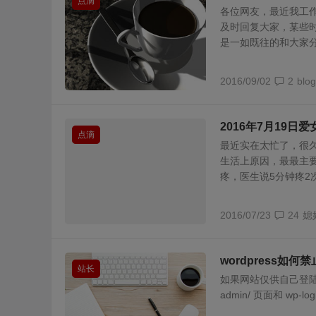
点滴
各位网友，最近我工
及时回复大家，某些时
是一如既往的和大家分享
2016/09/02
2
blog
2016年7月19日
点滴
最近实在太忙了，很
生活上原因，最最主
疼，医生说5分钟疼2次
2016/07/23
24
媳
wordpress如
站长
如果网站仅供自己登陆
admin/ 页面和 wp-