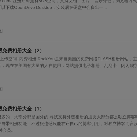
pendrive.com/ 注册后即拥有5GB空间，支持文档、图片、音乐外链，浏览器方
载OpenDrive Desktop，安装后在硬盘中会多出一...
图
限免费相册大全（2）
限图片上传空间+闪秀相册 RockYou是来自美国的免费网络FLASH相册网站，
者，现在在美国有大量的人在使用，网站提供电子相册、刮刮卡、闪闪靓
图
限免费相册大全（1）
很多的，大部分都是国外的.寻找支持外链相册的朋友大部分都是独立博客
都自带相册功能，不过很遗憾只能在它自己的博客引用，对独立博客而言
会员...