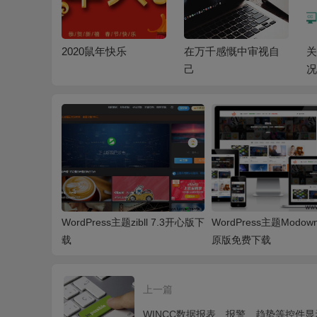
不平凡的
2020鼠年快乐
在万千感慨中审视自
关
己
况
WordPress主题zibll 7.3开心版下
WordPress主题Modown 
载
原版免费下载
上一篇