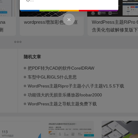
na
wordpress增加彩色文本框
WordPress主题RiPro 6
测
含美化包破解修复版下
（已测试）
随机文章
把PDF转为CAD的软件CorelDRAW
车型中GL和GLS什么意思
WordPress主题Ripro子主题小八子主题V1.5.5下载
功能强大的无损音乐播放器foobar2000
WordPress主题之导航主题免费下载