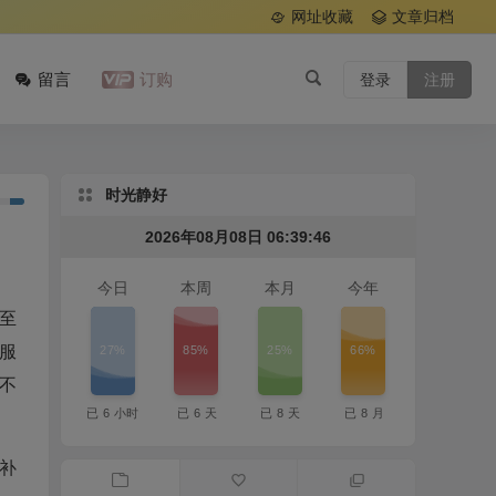
网址收藏
文章归档
留言
订购
登录
注册
时光静好
2026年08月08日 06:39:46
今日
本周
本月
今年
至
27%
85%
25%
66%
服
不
已
6
小时
已
6
天
已
8
天
已
8
月
再补