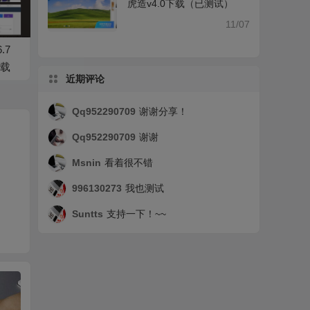
虎造v4.0下载（已测试）
11/07
.7
载
近期评论
Qq952290709
谢谢分享！
Qq952290709
谢谢
Msnin
看着很不错
996130273
我也测试
Suntts
支持一下！~~