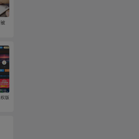
被
2019年新年快乐
2018端午节安康
祝老婆
免授权版