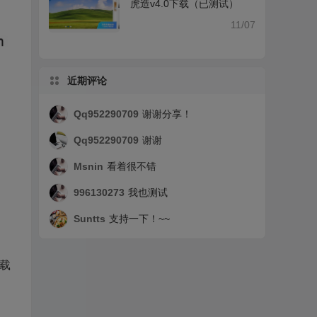
虎造v4.0下载（已测试）
11/07
近期评论
Qq952290709
谢谢分享！
Qq952290709
谢谢
Msnin
看着很不错
996130273
我也测试
Suntts
支持一下！~~
加载