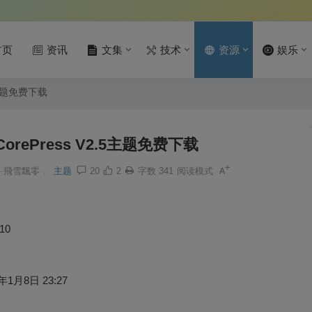
首页
资讯
文集
技术
资源
娱乐
.5主题免费下载
CorePress V2.5主题免费下载
╭飛雪飄零╮
主题
20
2
字数 341
阅读模式
/10
年1月8日 23:27