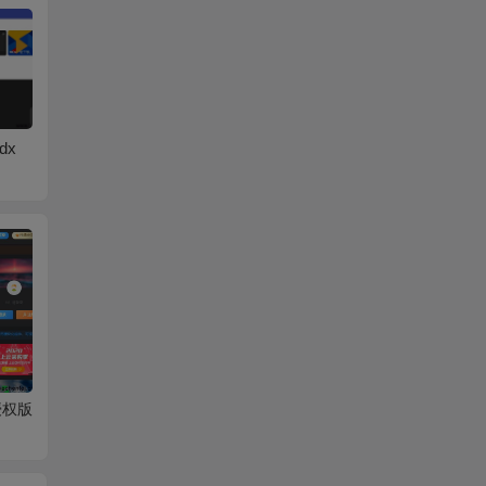
dx
WordPress主题CoreP
WordPress主题zibll 5.
WordPr
ress V5.1.1主题免费
4破解版下载（已测
3开心
下载
试）
免授权版