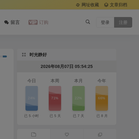
网址收藏
文章归档
留言
订购
登录
注册
时光静好
2026年08月07日 05:54:26
今日
本周
本月
今年
24%
71%
22%
66%
已
5
小时
已
5
天
已
7
天
已
8
月