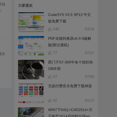
要钱
大家喜欢
上
CodeSYS V3.5 SP13 中文
版免费下载
245
03/16
PDF全能转换器v6.9.0破解
版(附注册机)
77
07/27
藏夹
西门子S7-300中各个组织块
OB作用
47
07/02
无损付费音乐免费下载神器
42
01/12
WIN7下64位+CAD2014+天
正电气2014启动时出现error