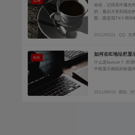
点滴
哈哈，记得高中最先
的，最后才弄到现在
图，图是我TX十周年时
2012/03/21
QQ
免
如何在IE地址栏显
站长
什么是favicon？ 所
中除显示相应的标题外，
2011/09/10
图标
浏