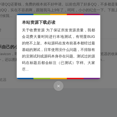
申请QQ还要钱，免费的根本就不好申请。以前也用了好多QQ，不多都是
的QQ，实在不容易啊，跟随我马上9年了，呵呵，小小的纪念一下。下面
候我...
本站资源下载必读
费
关于收费资源 为了保证所发资源质量，我都
会花费大量时间进行本地测试，有明显BUG
的绝不上架。本站源码在发布前基本都经过最
示自己的小图标
基础的测试，日常使用没什么问题，不排除有
谓favicon，即Favorites Icon的缩写，顾名思义，便是其可以让浏览器的收
的没测试到或源码本身存在问题。测试过的源
还以图标的方式区别不同的网站。当然，这不仅仅是Favicon...
码在标题后都会标注（已测试）字样。大家
尽...
览器