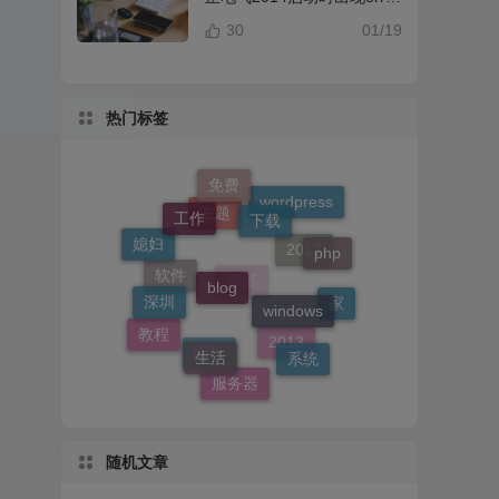
提示解决办法
30
01/19
热门标签
免费
下载
工作
wordpress
php
主题
媳妇
blog
2012
windows
深圳
软件
家
老婆
生活
教程
系统
2013
网站
服务器
随机文章