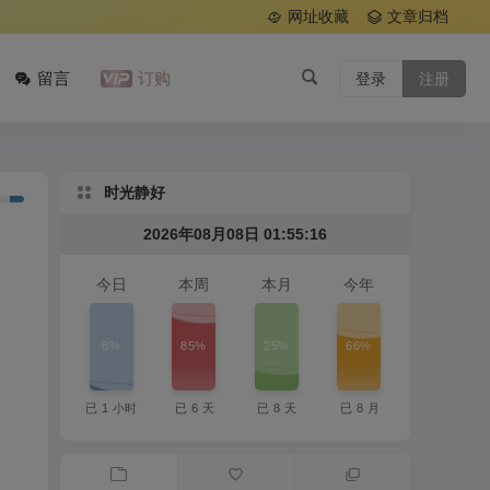
网址收藏
文章归档
留言
订购
登录
注册
时光静好
2026年08月08日 01:55:17
今日
本周
本月
今年
8%
85%
25%
66%
已
1
小时
已
6
天
已
8
天
已
8
月