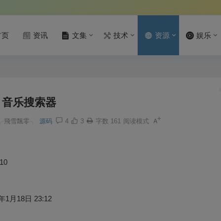
首页
资讯
文集
技术
资源
娱乐
音乐搜索器
╭飛雪飄零╮
源码
4
3
字数 161
阅读模式
/10
年1月18日 23:12