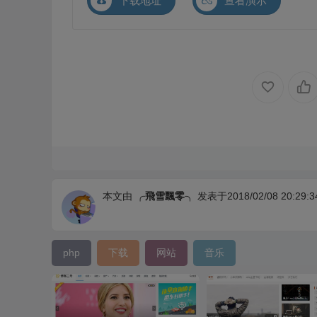
下载地址
查看演示
本文由
╭飛雪飄零╮
发表于2018/02/08 20:29:3
php
下载
网站
音乐