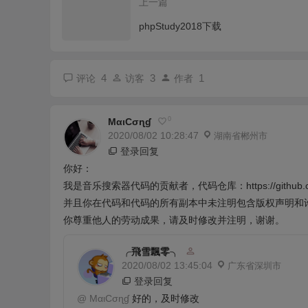
上一篇
phpStudy2018下载
4
3
1
评论
访客
作者
0
MαιCσɳɠ
2020/08/02 10:28:47
湖南省郴州市
登录回复
你好：
我是音乐搜索器代码的贡献者，代码仓库：https://github.com
并且你在代码和代码的所有副本中未注明包含版权声明和许可声明的
你尊重他人的劳动成果，请及时修改并注明，谢谢。
╭飛雪飄零╮
2020/08/02 13:45:04
广东省深圳市
登录回复
@
MαιCσɳɠ
好的，及时修改