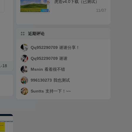
虎造v4.0下载（已测试）
11/07
近期评论
Qq952290709
谢谢分享！
Qq952290709
谢谢
-18
Msnin
看着很不错
996130273
我也测试
Suntts
支持一下！~~