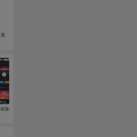
站系
ACTCMS网站管理系
时代网站信息管理系
WordP
统
统SDCMS v1.3 Beta
wn v
载
免授权版