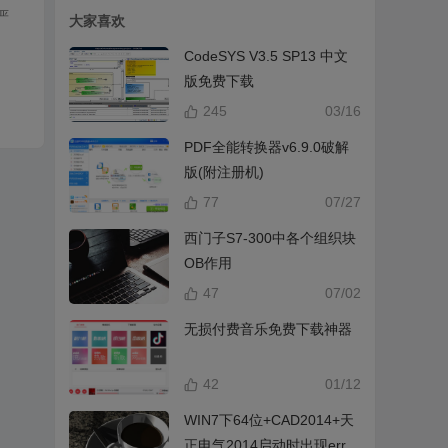
严
大家喜欢
CodeSYS V3.5 SP13 中文
版免费下载
245
03/16
PDF全能转换器v6.9.0破解
版(附注册机)
77
07/27
西门子S7-300中各个组织块
OB作用
47
07/02
无损付费音乐免费下载神器
42
01/12
WIN7下64位+CAD2014+天
正电气2014启动时出现error