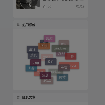
提示解决办法
30
01/19
热门标签
教程
下载
windows
php
家
生活
软件
工作
blog
媳妇
系统
免费
2013
主题
wordpress
深圳
网站
老婆
服务器
2012
随机文章