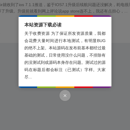
air就收到了ios 7.1.1推送，鉴于IOS7.1升级后续航问题还没解决，耗电很
升级。升级前就看到网上评论说app store连不上，我还有点担心，...
本站资源下载必读
果
关于收费资源 为了保证所发资源质量，我都
会花费大量时间进行本地测试，有明显BUG
的绝不上架。本站源码在发布前基本都经过最
基础的测试，日常使用没什么问题，不排除有
的没测试到或源码本身存在问题。测试过的源
码在标题后都会标注（已测试）字样。大家
尽...