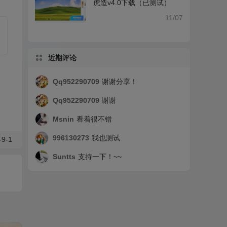
虎造v4.0下载（已测试）
11/07
近期评论
Qq952290709
谢谢分享！
Qq952290709
谢谢
Msnin
看着很不错
996130273
我也测试
9-1
Suntts
支持一下！~~