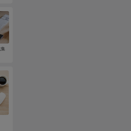
七集
日常生活自救第六集
朴树-猎户星座MV
201