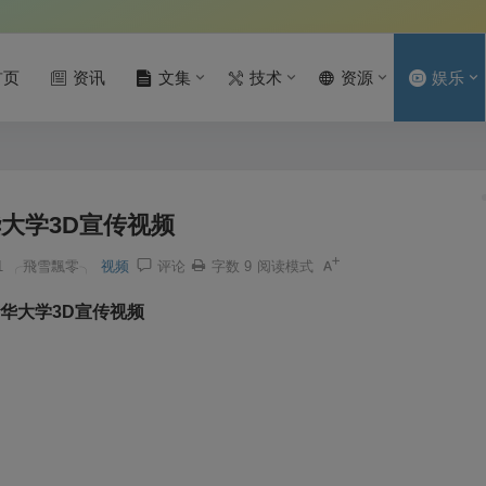
首页
资讯
文集
技术
资源
娱乐
大学3D宣传视频
1
╭飛雪飄零╮
视频
评论
字数 9
阅读模式
华大学3D宣传视频