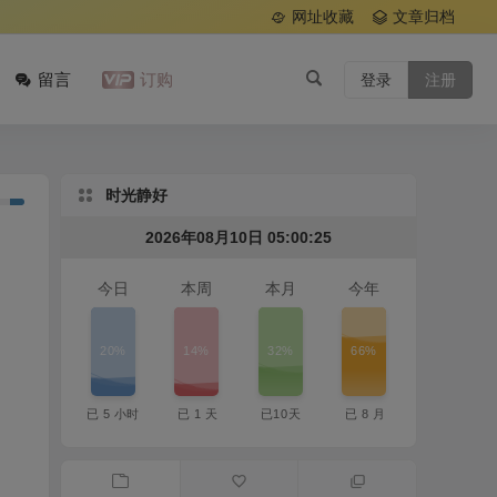
网址收藏
文章归档
留言
订购
登录
注册
时光静好
2026年08月10日 05:00:25
今日
本周
本月
今年
20%
14%
32%
66%
已
5
小时
已
1
天
已
10
天
已
8
月