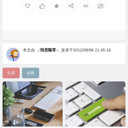
本文由
╭飛雪飄零╮
发表于2012/08/06 21:45:16
生存
自救