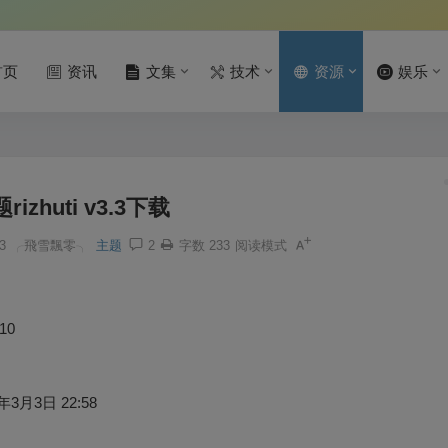
首页
资讯
文集
技术
资源
娱乐
izhuti v3.3下载
3
╭飛雪飄零╮
主题
2
字数 233
阅读模式
/10
年3月3日 22:58