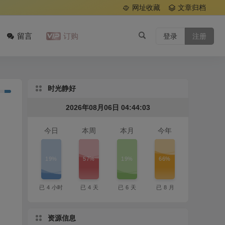
网址收藏
文章归档
留言
订购
登录
注册
时光静好
2026年08月06日 04:44:04
今日
本周
本月
今年
19%
57%
19%
66%
已
4
小时
已
4
天
已
6
天
已
8
月
资源信息