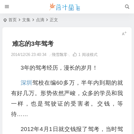
首页
文集
点滴
正文
难忘的3年驾考
2014/12/26 23:40:34
╭飛雪飄零╮
1
阅读模式
3年的驾考经历，漫长的岁月！
深圳
驾校在编60多万，半年内到期的就
有好几万。形势依然严峻，众多的学员和我
一样，也是驾驶证的受害者。交钱，等
待……
2012年4月1日就交钱报了驾考，当时驾