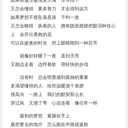
如果骄傲没被现实大海 冷冷拍下
又怎会懂得 要多努力 才走得到远方
如果梦想不曾坠落悬崖 千钧一发
又怎会晓得 执着的人 拥有隐形翅膀把眼泪种在心
上 会开出勇敢的花
可以在疲惫的时光 闭上眼睛闻到一种芬芳
就像好好睡了一夜 直到天亮
又能边走着 边哼着歌 用轻快的步伐
沮丧时 总会明显感到孤独的重量
多渴望懂得的人 给些温暖借个肩膀
很高兴 一路上 我们的默契那么长
穿过风 又绕了弯 心还连着 像往常一样
最初的梦想 紧握在手上
最想要去的地方 怎么能在半路就返航