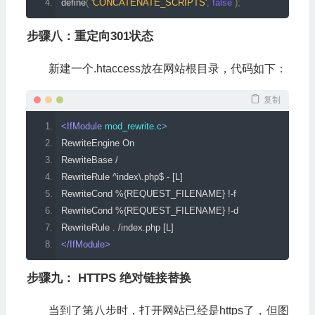
define
(
'CONCATENATE_SCRIPTS'
,
false
);
步骤八：重定向301状态
新建一个.htaccess放在网站根目录，代码如下：
复制
<IfModule
mod_rewrite
.
c
>
RewriteEngine On
RewriteBase /
RewriteRule ^index\.php$ - [L]
RewriteCond %{REQUEST_FILENAME} !-f
RewriteCond %{REQUEST_FILENAME} !-d
RewriteRule . /index.php [L]
</IfModule>
步骤九： HTTPS 绝对链接替换
当到了第八步时，打开网站已经是https了，但图