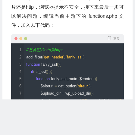
片还是http，浏览器提示不安全，接下来最后一步可
以解决问题，编辑当前主题下的 functions.php 文
件，加入以下代码：
复制
//替换图片http为https
add_filter
(
'get_header'
,
'fanly_ssl'
);
function
 fanly_ssl
(){
if
(
 is_ssl
()
){
function
 fanly_ssl_main 
(
$content
){
            $siteurl 
=
 get_option
(
'siteurl'
);
            $upload_dir 
=
 wp_upload_dir
();
            $content 
=
 str_replace
(
'http:'
.
strstr
(
$siteurl
,
'//'
),
'https:
            $content 
=
 str_replace
(
'http:'
.
strstr
(
$upload_dir
[
'baseur
return
 $content
;
}
经过九步操作，整个网站实现了全部https。
        ob_start
(
"fanly_ssl_main"
);