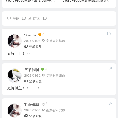
WordPress主题Yusi1.0扁平化+响应式免费下载
WordPress主题响应式博客/杂志/图片Nana主题V3.3下载（已测试）
10
10
评论
访客
10
F
2
Suntts
2026/04/08
安徽省蚌埠市
登录回复
支持一下！~~
9
F
3
爷爷我啊
2023/08/31
福建省泉州市
登录回复
支持博主！！！！！！！
8
F
0
Tldw888
2023/03/01
山东省泰安市
登录回复