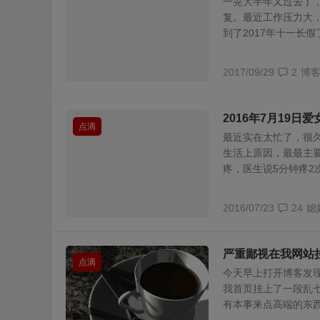
一晃大半年又过去了
复。最近工作压力大
到了2017年十一长假了
2017/09/29
2
博
2016年7月19日
点滴
最近实在太忙了，很
生活上原因，最最主
疼，医生说5分钟疼2次
2016/07/23
24
媳
严重鄙视在我网站
点滴
今天早上打开博客发现
我首页挂上了一段乱七
有本事来点高端的东西.