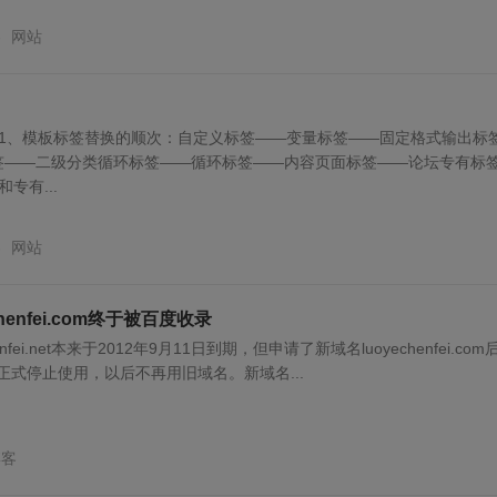
客
网站
 1、模板标签替换的顺次：自定义标签——变量标签——固定格式输出标
签——二级分类循环标签——循环标签——内容页面标签——论坛专有标
专有...
客
网站
henfei.com终于被百度收录
fei.net本来于2012年9月11日到期，但申请了新域名luoyechenfei.com
日正式停止使用，以后不再用旧域名。新域名...
博客