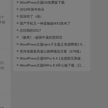
WordPress主题Git免费版下载
2019年新年快乐
回深圳了（续）
的十
怀揣
国产手机又一神器魅族MX3发布了
总结我的2017
《败类》–超级牛逼的贵阳话
WordPress主题ripro子主题之资源网类2.0无限制版下载（已测试）
贵州省最新高速公路网规划方案（678线）
WordPress主题RiPro 6.4.1去授权完美破解版+子主题下载（已测试）
很久
WordPress主题RiPro 8.9开心版下载（已测试）
好好