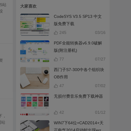
S站
大家喜欢
设
CodeSYS V3.5 SP13 中文
版免费下载
245
03/16
PDF全能转换器v6.9.0破解
版(附注册机)
77
07/27
资
西门子S7-300中各个组织块
OB作用
47
07/02
无损付费音乐免费下载神器
42
01/12
下，
网站
WIN7下64位+CAD2014+天
正电气2014启动时出现error