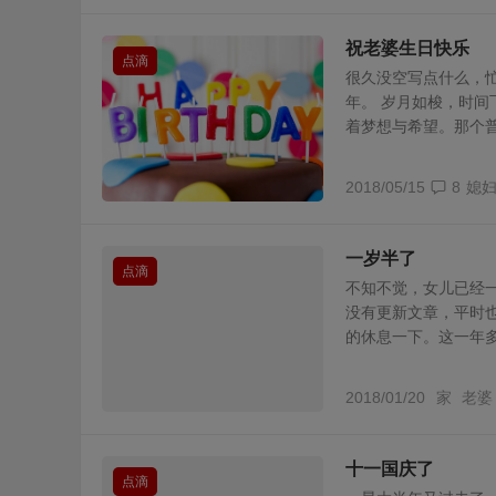
祝老婆生日快乐
点滴
很久没空写点什么，
年。 岁月如梭，时
着梦想与希望。那个普通
2018/05/15
8
媳
一岁半了
点滴
不知不觉，女儿已经
没有更新文章，平时
的休息一下。这一年多，
2018/01/20
家
老婆
十一国庆了
点滴