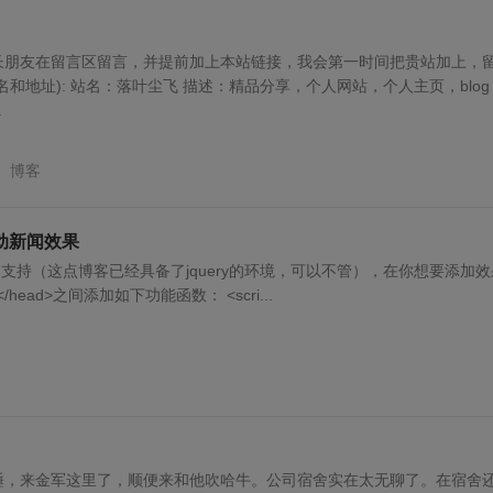
长朋友在留言区留言，并提前加上本站链接，我会第一时间把贵站加上，
名和地址): 站名：落叶尘飞 描述：精品分享，个人网站，个人主页，blog
.
博客
滚动新闻效果
框架支持（这点博客已经具备了jquery的环境，可以不管），在你想要添加效
/head>之间添加如下功能函数： <scri...
睡，来金军这里了，顺便来和他吹哈牛。公司宿舍实在太无聊了。在宿舍