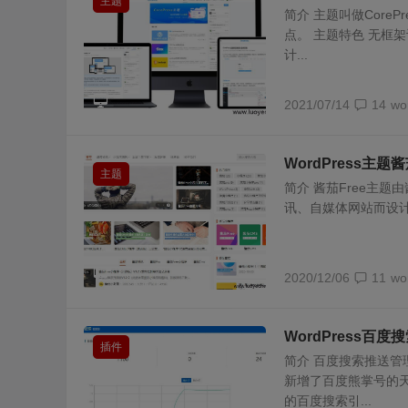
主题
简介 主题叫做Core
点。 主题特色 无框
计...
2021/07/14
14
wo
WordPress主题酱
主题
简介 酱茄Free主题由
讯、自媒体网站而设计，
2020/12/06
11
wo
WordPress百度
插件
简介 百度搜索推送管理
新增了百度熊掌号的
的百度搜索引...