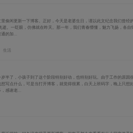
忙里偷闲更新一下博客。正好，今天是老婆生日，谨以此文纪念我们曾经
间飞逝。一眨眼，仿佛就在昨天。那一年，我们青春懵懂，魅力飞扬，各自
的加...
妇
生活
一岁半了，小孩子到了这个阶段特别好动，也特别好玩。由于工作的原因
也想写点什么，可是当打开博客，就觉得很累，白天上班码字，晚上只想
感谢老...