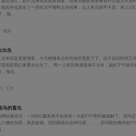
，最近很忙，好久没来得及更新博客，但每天都会来看看有什么留言并及
，除此外也发生了一些生活中预料之外的事，让人有点措手不及。再上2天
，顺...
客
媳妇
爱女出生
久没来得及更新博客。今天稍微有点时间抽空更新了下。由于前段时间工
要原因是我们家爱女出生了。 周一上班回来感觉就不太对，媳妇下午就开
，每次...
妇
工作
挂马的畜生
网站被挂马，一问IDC服务商才知道有一大批FTP密码被破解了。尼玛还
八糟的东西，真是缺德。强烈鄙视你这种垃圾。。。 尼玛我也懒得改FT
..