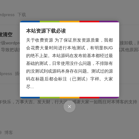
rdpress
下载
本站资源下载必读
被清空
关于收费资源 为了保证所发资源质量，我都
wordpress程序及数据库时，不小心把WP-PostViews插件直接卸载，
会花费大量时间进行本地测试，有明显BUG
，导致把该插件数据库清空，以前全部文章数据统计变为0。因其其他原因
的绝不上架。本站源码在发布前基本都经过最
基础的测试，日常使用没什么问题，不排除有
的没测试到或源码本身存在问题。测试过的源
dpress
插件
码在标题后都会标注（已测试）字样。大家
尽...
新年快乐，万事大吉。发大财，行大运！感谢大家一如既往对本博客的支持
9
博客