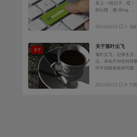
呆上 一段日子，哎
的心情，感 动ing。。。
2011/03/10
1
媳
关于落叶尘飞
关于
落叶尘飞，记录生活
注。本站不对任何转
中不排除有此种可能，请
2011/02/12
8
下