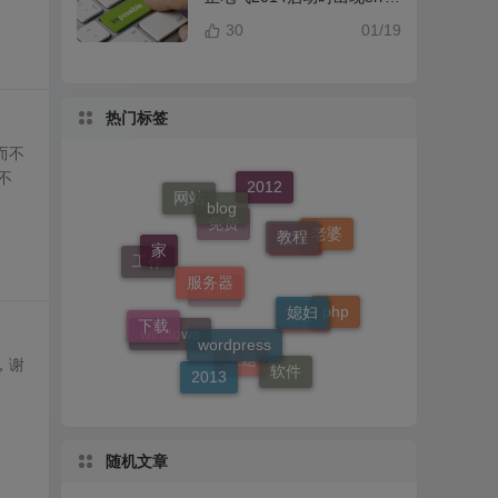
提示解决办法
30
01/19
热门标签
而不
不
blog
教程
2012
网站
服务器
家
老婆
媳妇
免费
工作
wordpress
生活
下载
php
深圳
系统
2013
软件
windows
，谢
主题
随机文章