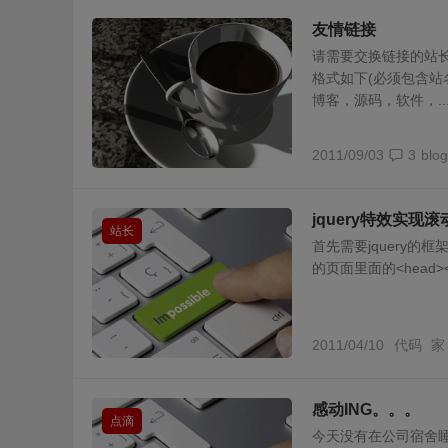
友情链接
请需要交换链接的站
格式如下(必须包含站
博客，源码，软件，..
2011/09/03
3
blog
jquery特效实现
站长
首先需要jquery的
的页面里面的<head><
2011/04/10
代码
家
感动ING。。。
点滴
今天没有在公司宿舍