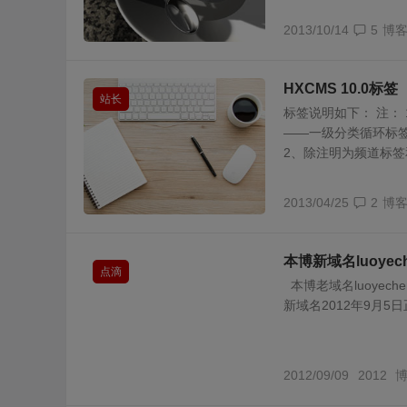
2013/10/14
5
博
HXCMS 10.0标签
站长
标签说明如下： 注：
——一级分类循环标
2、除注明为频道标签和
2013/04/25
2
博
本博新域名luoyec
点滴
本博老域名luoyechen
新域名2012年9月5
2012/09/09
2012