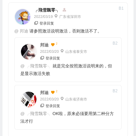
B
1
╭飛雪飄零╮
2022/03/19
广东省深圳市
登录回复
@
邦迪
请参照激活说明激活，否则激活不了。
B
2
2
邦迪
2022/03/20
山东省泰安市
登录回复
@
╭飛雪飄零╮
就是完全按照激活说明来的，但
是显示激活失败
B
2
2
邦迪
2022/03/20
山东省济南市
登录回复
@
╭飛雪飄零╮
OK啦，原来必须要用第二种分方
法才行