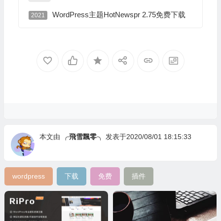
WordPress主题HotNewspr 2.75免费下载
2021
本文由
╭飛雪飄零╮
发表于2020/08/01 18:15:33
wordpress
下载
免费
插件