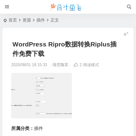
首页
资源
插件
正文
WordPress Ripro数据转换Riplus插
件免费下载
2020/08/01 18:15:33
╭飛雪飄零╮
2
阅读模式
所属分类：
插件