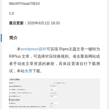
WinXP/Vista/7/8/10
1.0
最后更新：
2020年8月1日 18:33
简介
本
wordpress
插件
可实现 Ripro主题文章一键转为
RIPlus 文章，可选择对应转换规则。省去重装网站或
者手动改文章资源的麻烦，具体设置请自行下载测
试，本站
免费
下载。