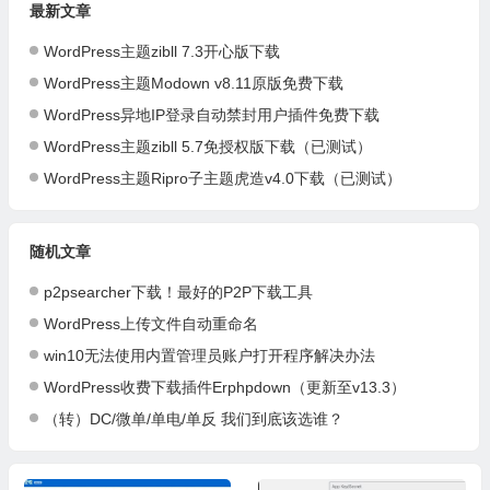
最新文章
WordPress主题zibll 7.3开心版下载
WordPress主题Modown v8.11原版免费下载
WordPress异地IP登录自动禁封用户插件免费下载
WordPress主题zibll 5.7免授权版下载（已测试）
WordPress主题Ripro子主题虎造v4.0下载（已测试）
随机文章
p2psearcher下载！最好的P2P下载工具
WordPress上传文件自动重命名
win10无法使用内置管理员账户打开程序解决办法
WordPress收费下载插件Erphpdown（更新至v13.3）
（转）DC/微单/单电/单反 我们到底该选谁？