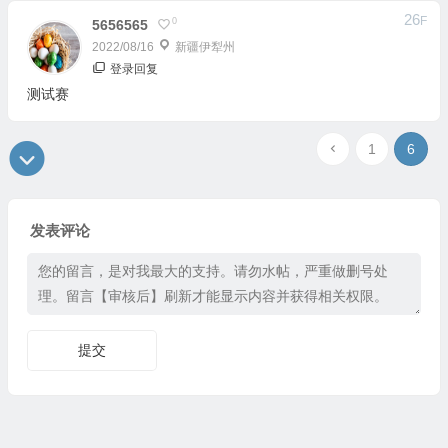
26
F
0
5656565
2022/08/16
新疆伊犁州
登录回复
测试赛
1
6
发表评论