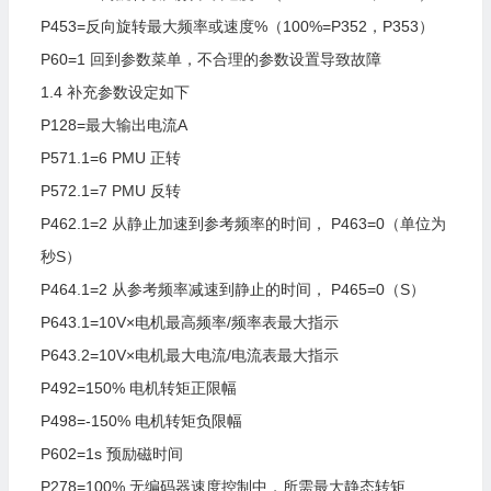
P453=反向旋转最大频率或速度%（100%=P352，P353）
P60=1
回到参数菜单，不合理的参数设置导致故障
1.4
补充参数设定如下
P128=最大输出电流A
P571.1=6
PMU
正转
P572.1=7
PMU
反转
P462.1=2
从静止加速到参考频率的时间，
P463=0（单位为
秒S）
P464.1=2
从参考频率减速到静止的时间，
P465=0（S）
P643.1=10V×电机最高频率/频率表最大指示
P643.2=10V×电机最大电流/电流表最大指示
P492=150%
电机转矩正限幅
P498=-150%
电机转矩负限幅
P602=1s
预励磁时间
P278=100%
无编码器速度控制中，所需最大静态转矩