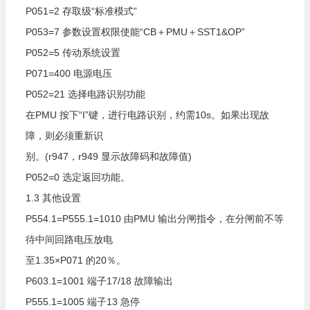
P051=2
存取级“标准模式”
P053=7
参数设置权限使能“CB＋PMU＋SST1&OP”
P052=5
传动系统设置
P071=400
电源电压
P052=21
选择电路识别功能
在PMU
按下“I”键，进行电路识别，约需10s。如果出现故
障，则必须重新识
别。(r947，r949
显示故障码和故障值)
P052=0
选定返回功能。
1.3
其他设置
P554.1=P555.1=1010
由PMU
输出分闸指令，在分闸前不等
待中间回路电压放电
至1.35×P071
的20％。
P603.1=1001
端子17/18
故障输出
P555.1=1005
端子13
急停