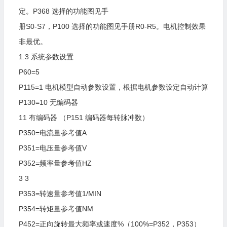
定。P368
选择的功能图见手
册S0-S7，P100
选择的功能图见手册R0-R5。电机控制效果
非最优。
1.3
系统参数设置
P60=5
P115=1
电机模型自动参数设置，根据电机参数设定自动计算
P130=10
无编码器
11
有编码器
（P151
编码器每转脉冲数）
P350=电流量参考值A
P351=电压量参考值V
P352=频率量参考值HZ
3
3
P353=转速量参考值1/MIN
P354=转矩量参考值NM
P452=正向旋转最大频率或速度%（100%=P352，P353）