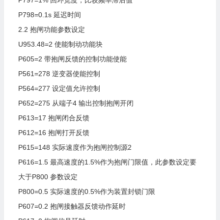
P797=1%
回环宽度，比较频率滞后值
P798=0.1s
延迟时间
2.2
抱闸功能参数设定
U953.48=2
使能制动功能块
P605=2
带抱闸反馈的控制功能使能
P561=278
逆变器使能控制
P564=277
设定值允许控制
P652=275
从端子4
输出控制抱闸开闭
P613=17
抱闸闭合反馈
P612=16
抱闸打开反馈
P615=148
实际速度作为抱闸控制源2
P616=1.5
最高速度的1.5%作为抱闸门限值，此参数设定要
大于P800
参数设定
P800=0.5
实际速度的0.5%作为装置封锁门限
P607=0.2
抱闸接触器反馈动作延时