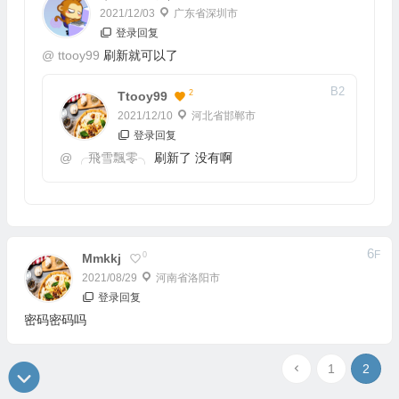
2021/12/03
广东省深圳市
登录回复
@
ttooy99
刷新就可以了
B
2
2
Ttooy99
2021/12/10
河北省邯郸市
登录回复
@
╭飛雪飄零╮
刷新了 没有啊
6
F
0
Mmkkj
2021/08/29
河南省洛阳市
登录回复
密码密码吗
1
2