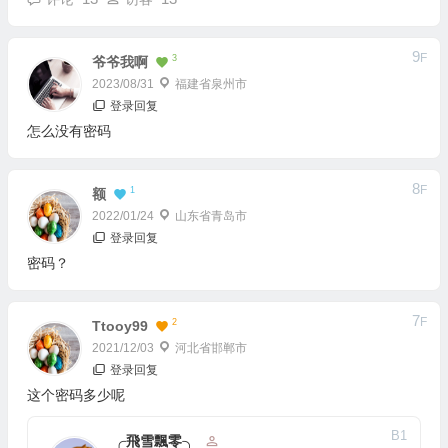
9
F
3
爷爷我啊
2023/08/31
福建省泉州市
登录回复
怎么没有密码
8
F
1
额
2022/01/24
山东省青岛市
登录回复
密码？
7
F
2
Ttooy99
2021/12/03
河北省邯郸市
登录回复
这个密码多少呢
B
1
╭飛雪飄零╮