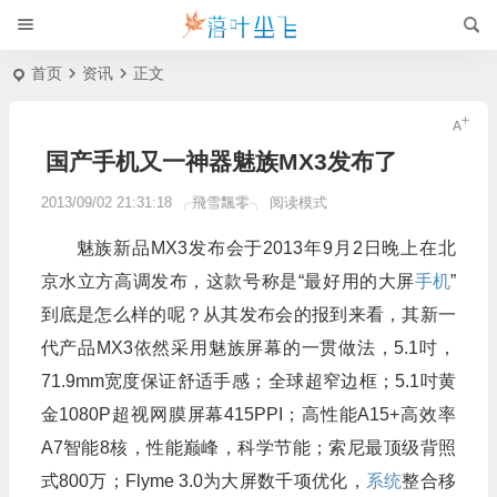
首页
资讯
正文
国产手机又一神器魅族MX3发布了
2013/09/02 21:31:18
╭飛雪飄零╮
阅读模式
魅族新品MX3发布会于2013年9月2日晚上在北
京水立方高调发布，这款号称是“最好用的大屏
手机
”
到底是怎么样的呢？从其发布会的报到来看，其新一
代产品MX3依然采用魅族屏幕的一贯做法，5.1吋，
71.9mm宽度保证舒适手感；全球超窄边框；5.1吋黄
金1080P超视网膜屏幕415PPI；高性能A15+高效率
A7智能8核，性能巅峰，科学节能；索尼最顶级背照
式800万；Flyme 3.0为大屏数千项优化，
系统
整合移