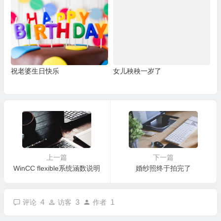
祝老婆生日快乐
女儿秧秧一岁了
上一篇
下一篇
WinCC flexible系统涵数说明
婚纱照终于拍完了
4
3
1
评论
访客
作者