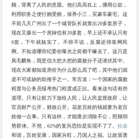
顾，背离了人民的意愿。他们高高在上，挪用公款，
利用职务之便行贿受贿，保养小三，买豪车豪宅。这
不前几天广州出了一个城管队长就查出20多套房子，
现在又爆出一个房婶也有20多套，早上还不承认只有
6套，下午就核实了。不得不说，反腐还得靠网民
啊。不知道哪些纪委在曝光之前都干嘛去了。这只是
凤毛麟角，我坚信大把大把的腐败分子还潜伏其中。
现在大家都知道房价为什么那么高了吧，其中他们就
是不可或缺的助推手之一。常言道：一个国家的腐败
程度与公务员报考热门程度成正比。看来这句话有些
道理。只有让权力下放给人民，让人民监督政府，让
官员财产公开，财政公开。花老百姓的钱就要为老百
姓做一点事。只有这样，才能逐步消除不公，照顾弱
势群体。不然，62%的复兴恐怕是实现不了了。
社会
和谐，百姓安康，国家兴旺，乃国人之福。让政策透