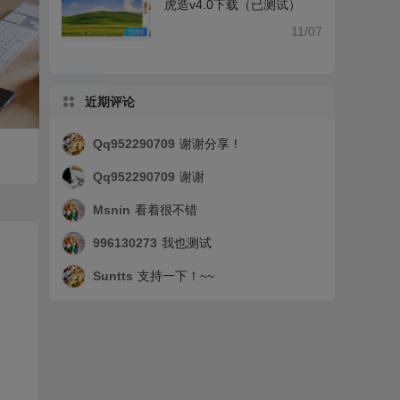
虎造v4.0下载（已测试）
11/07
近期评论
Qq952290709
谢谢分享！
Qq952290709
谢谢
Msnin
看着很不错
996130273
我也测试
Suntts
支持一下！~~