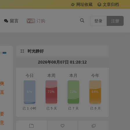
网址收藏
文章归档
留言
订购
登录
注册
时光静好
2026年08月07日 01:28:13
今日
本周
本月
今年
爽
6%
71%
22%
66%
直
已
1
小时
已
5
天
已
7
天
已
8
月
要
意