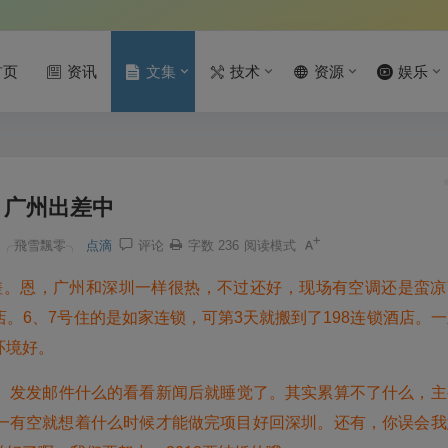
首页
资讯
文集
技术
资源
娱乐
广州出差中
╭飛雪飄零╮
点滴
评论
字数 236
阅读模式
出差。恩，广州和深圳一样很热，不过还好，现场有空调还是蛮凉
。6、7号住的是如家连锁，可第3天就搬到了198连锁酒店。一
环境好。
。发发邮件什么的看看新闻后就睡觉了。其实累算不了什么，主
一有空就想着什么时候才能做完项目好回深圳。还有，你误会我