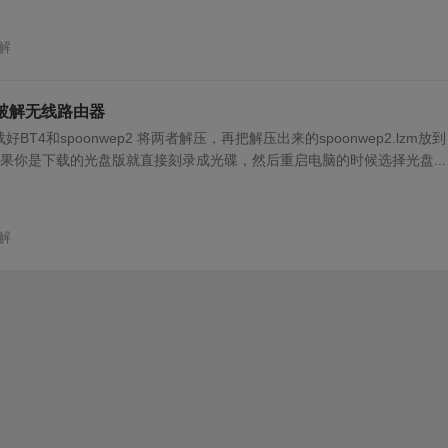
解
p2破解无线路由器
好BT4和spoonwep2 将两者解压，再把解压出来的spoonwep2.lzm放到
录中如果你是下载的光盘版就直接刻录成光碟，然后重启电脑的时候选择光盘...
解