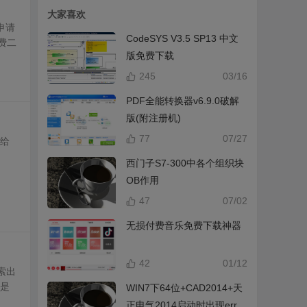
大家喜欢
申请
CodeSYS V3.5 SP13 中文
费二
版免费下载
245
03/16
PDF全能转换器v6.9.0破解
版(附注册机)
77
07/27
来给
西门子S7-300中各个组织块
OB作用
47
07/02
无损付费音乐免费下载神器
42
01/12
索出
的是
WIN7下64位+CAD2014+天
正电气2014启动时出现error