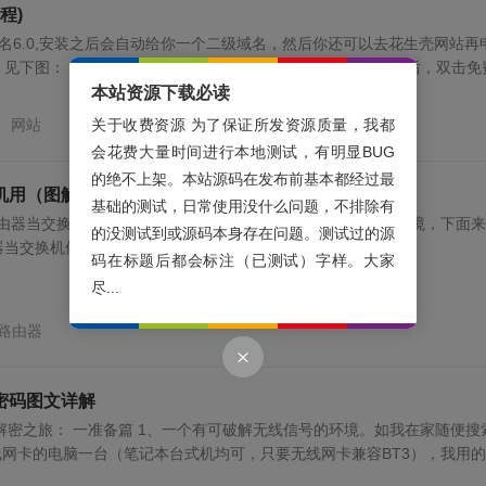
程)
名6.0,安装之后会自动给你一个二级域名，然后你还可以去花生壳网站再
，见下图： 2、检测域名解析工作状态：花生壳在本机安装之后，双击免
本站资源下载必读
名
网站
关于收费资源 为了保证所发资源质量，我都
会花费大量时间进行本地测试，有明显BUG
的绝不上架。本站源码在发布前基本都经过最
机用（图解）
基础的测试，日常使用没什么问题，不排除有
由器当交换机使用,下面就来详细讲解如何操作，这里设置了环境，下面
的没测试到或源码本身存在问题。测试过的源
当交换机使用吧。 ...
码在标题后都会标注（已测试）字样。大家
尽...
路由器
密码图文详解
解密之旅： 一准备篇 1、一个有可破解无线信号的环境。如我在家随便搜
线网卡的电脑一台（笔记本台式机均可，只要无线网卡兼容BT3），我用