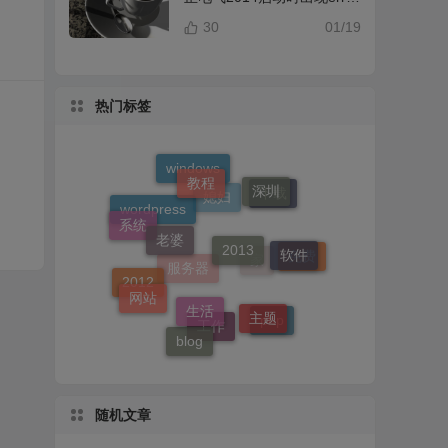
提示解决办法
30
01/19
热门标签
教程
windows
深圳
下载
老婆
2013
系统
媳妇
wordpress
软件
免费
生活
网站
家
2012
主题
服务器
php
blog
工作
随机文章