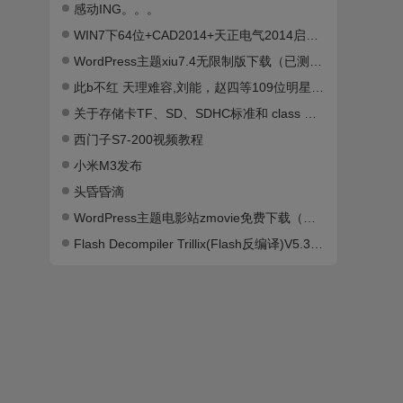
感动ING。。。
WIN7下64位+CAD2014+天正电气2014启动时出现error提示解决办法
WordPress主题xiu7.4无限制版下载（已测试）
此b不红 天理难容,刘能，赵四等109位明星超级模仿
关于存储卡TF、SD、SDHC标准和 class 速度等级分析
西门子S7-200视频教程
小米M3发布
头昏昏滴
WordPress主题电影站zmovie免费下载（已测试）
Flash Decompiler Trillix(Flash反编译)V5.3.1400 汉化版