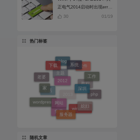
正电气2014启动时出现error
提示解决办法
30
01/19
热门标签
系统
下载
blog
软件
2012
工作
老婆
深圳
家
主题
教程
网站
php
生活
媳妇
wordpress
2013
服务器
windows
免费
随机文章