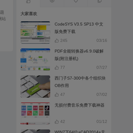
主题
大家喜欢
网站
CodeSYS V3.5 SP13 中文
版免费下载
245
03/16
PDF全能转换器v6.9.0破解
版(附注册机)
77
07/27
西门子S7-300中各个组织块
OB作用
47
07/02
无损付费音乐免费下载神器
42
01/12
WIN7下64位+CAD2014+天