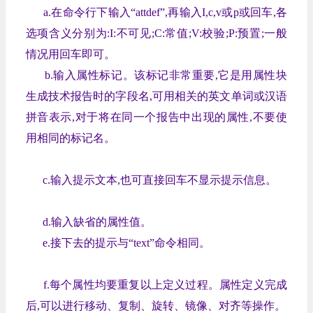
a.在命令行下输入“attdef”,再输入I,c,v或p或回车,各
选项含义分别为:I:不可见;C:常值;V:校验;P:预置;一般
情况用回车即可。
b.输入属性标记。该标记非常重要,它是用属性块
生成技术报告时的字段名,可用相关的英文单词或汉语
拼音表示,对于将在同一个报告中出现的属性,不要使
用相同的标记名。
c.输入提示文本,也可直接回车不显示提示信息。
d.输入缺省的属性值。
e.接下去的提示与“text”命令相同。
f.每个属性均要重复以上定义过程。属性定义完成
后,可以进行移动、复制、旋转、镜像、对齐等操作。