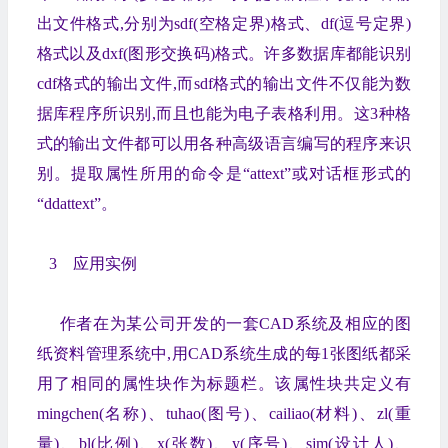
出文件格式,分别为sdf(空格定界)格式、df(逗号定界)
格式以及dxf(图形交换码)格式。许多数据库都能识别
cdf格式的输出文件,而sdf格式的输出文件不仅能为数
据库程序所识别,而且也能为电子表格利用。这3种格
式的输出文件都可以用各种高级语言编写的程序来识
别。提取属性所用的命令是“attext”或对话框形式的
“ddattext”。
3 应用实例
作者在为某公司开发的一套CAD系统及相应的图
纸资料管理系统中,用CAD系统生成的每1张图纸都采
用了相同的属性块作为标题栏。该属性块共定义有
mingchen(名称)、tuhao(图号)、cailiao(材料)、zl(重
量)、bl(比例)、x(张数)、y(序号)、sjm(设计人)、