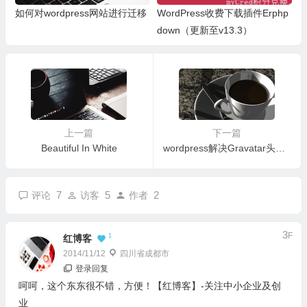
如何对wordpress网站进行迁移
WordPress收费下载插件Erphp
down（更新至v13.3）
上一篇
下一篇
Beautiful In White
wordpress解决Gravatar头像无法显示
7
5
2
评论
访客
作者
3
F
1
红博客
2014/11/12
四川省成都市
登录回复
呵呵，这个东东很不错，方便！【红博客】-关注中小企业及创
业