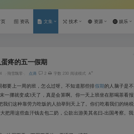
首页
资讯
文集
技术
资源
娱乐
人蛋疼的五一假期
4
╭飛雪飄零╮
点滴
2
字数 230
阅读模式
个周都要上一周的班，怎么过呀。不知道那些排
假期
的人脑子是不
周末一挪就变成3天了，真是会算啊。你一天上班坐在那喝茶看报
把我们这种靠劳力吃饭的人抬举到天上了。你们吃着我们的纳税
把大把用这些血汗钱去包二奶，公款出游美其名曰-出国考察。我