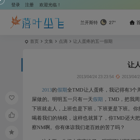
登录
注册
欢迎光临！
兰开斯特
27°
首页
文集
点滴
让人蛋疼的五一假期
让
2013/04/24 23:23:54
2013/04/2
2013
的
假期
全TMD让人蛋疼，我记得有3
屎做的。明明五一只有一天
假期
，TMD，把我
下班就走人，上班也是下班，下班更是下班。你
喝着我们的纳税，这样也就算了，你TMD还大
察NM啊。你有体谅我们老百姓的苦了吗？