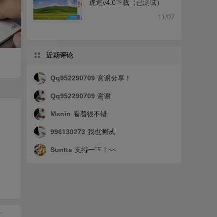
虎造v4.0下载（已测试）
11/07
近期评论
Qq952290709
谢谢分享！
Qq952290709
谢谢
Msnin
看着很不错
996130273
我也测试
Suntts
支持一下！~~