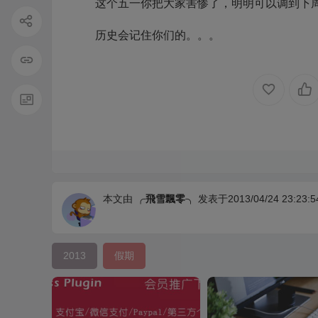
这个五一你把大家害惨了，明明可以调到下
历史会记住你们的。。。
本文由
╭飛雪飄零╮
发表于2013/04/24 23:23:5
2013
假期