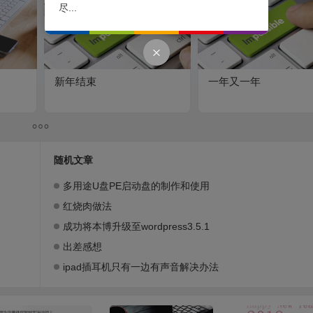
尽...
新年结束
一年又一年
随机文章
多用途U盘PE启动盘的制作和使用
红烧肉做法
成功将本博升级至wordpress3.5.1
出差感想
ipad插耳机只有一边有声音解决办法