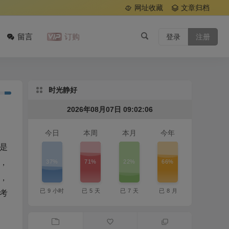
网址收藏
文章归档
留言
订购
登录
注册
时光静好
2026年08月07日 09:02:07
今日
本周
本月
今年
是
37%
71%
22%
66%
，
，
已
9
小时
已
5
天
已
7
天
已
8
月
考