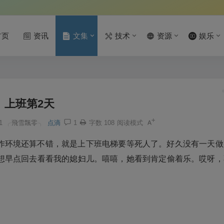
首页
资讯
文集
技术
资源
娱乐
上班第2天
1
╭飛雪飄零╮
点滴
1
字数 108
阅读模式
作环境还算不错，就是上下班电梯要等死人了。好久没有一天做
想早点回去看看我的媳妇儿。嘻嘻，她看到肯定偷着乐。哎呀，