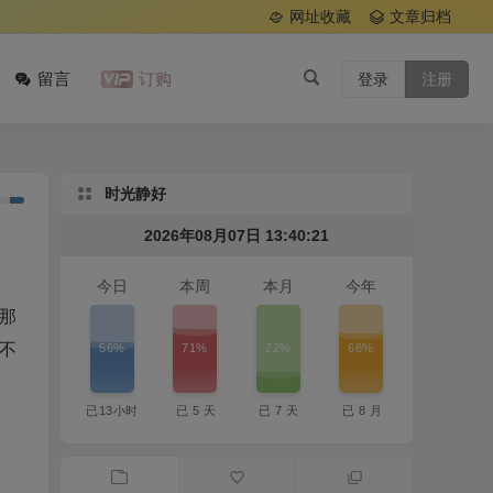
网址收藏
文章归档
留言
订购
登录
注册
时光静好
2026年08月07日 13:40:22
今日
本周
本月
今年
那
56%
71%
22%
66%
不
已
13
小时
已
5
天
已
7
天
已
8
月