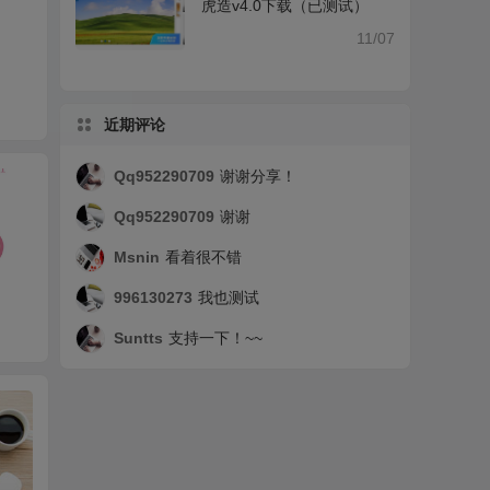
虎造v4.0下载（已测试）
11/07
近期评论
Qq952290709
谢谢分享！
Qq952290709
谢谢
Msnin
看着很不错
996130273
我也测试
2018端午节安康
祝老婆生日快乐
本站更
CS
Suntts
支持一下！~~