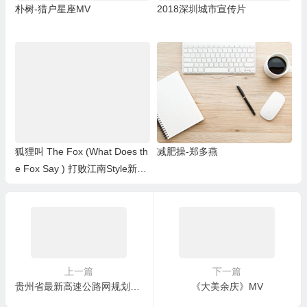
朴树-猎户星座MV
2018深圳城市宣传片
狐狸叫 The Fox (What Does th
减肥操-郑多燕
e Fox Say ) 打败江南Style新神
曲
上一篇
下一篇
贵州省最新高速公路网规划方案（678线）
《大美余庆》MV