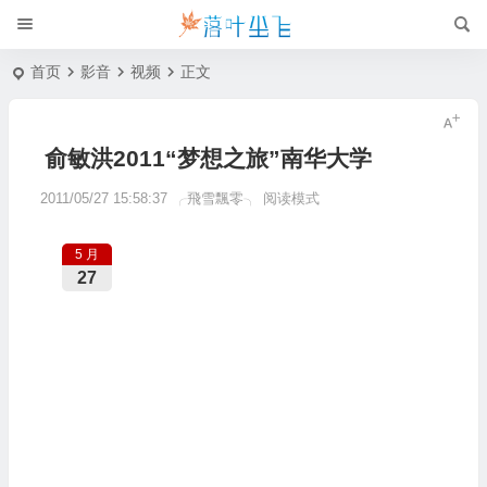
首页
影音
视频
正文
俞敏洪2011“梦想之旅”南华大学
2011/05/27 15:58:37
╭飛雪飄零╮
阅读模式
5 月
27